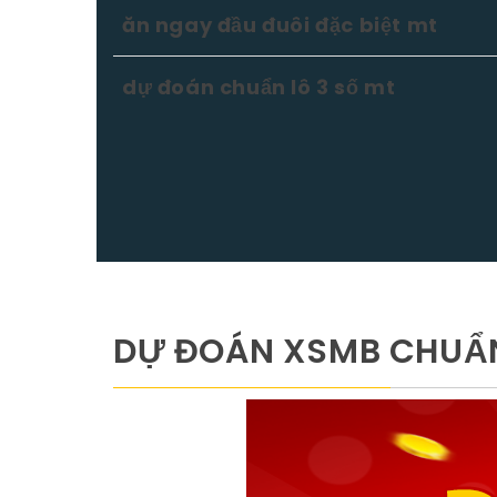
ăn ngay đầu đuôi đặc biệt mt
dự đoán chuẩn lô 3 số mt
DỰ ĐOÁN XSMB CHUẨN