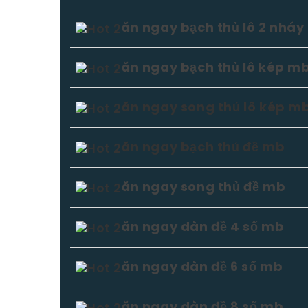
ăn ngay bạch thủ lô 2 nhá
ăn ngay bạch thủ lô kép m
ăn ngay song thủ lô kép m
ăn ngay bạch thủ đề mb
ăn ngay song thủ đề mb
ăn ngay dàn đề 4 số mb
ăn ngay dàn đề 6 số mb
ăn ngay dàn đề 8 số mb