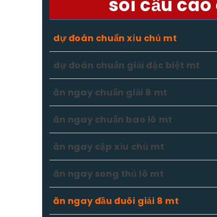
soi cầu cao
dự đoán chuẩn xỉu chủ mt
dự đoán chuẩn giải đặc biệt mt
ăn ngay chuẩn giải 8 mt
ăn ngay chuẩn bao lô mt
ăn ngay cặp xỉu chủ mt
ăn ngay song thủ lô mt
ăn ngay đầu đuôi giải 8 mt