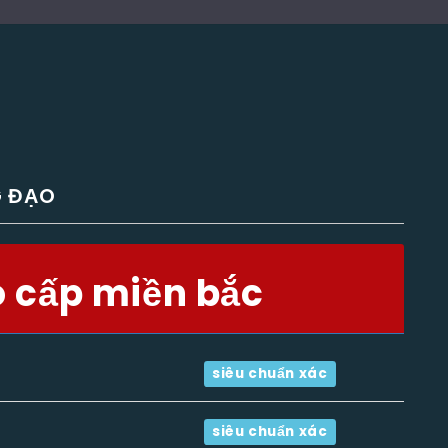
G ĐẠO
o cấp miền bắc
siêu chuẩn xác
siêu chuẩn xác