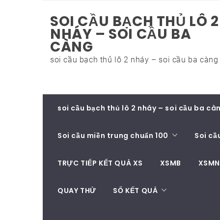
Skip
SOI CẦU BẠCH THỦ LÔ 2
to
NHÁY – SOI CẦU BA
content
CÀNG
soi cầu bạch thủ lô 2 nháy – soi cầu ba càng
soi cầu bạch thủ lô 2 nháy – soi cầu ba cà
Soi cầu miền trung chuẩn 100
Soi cầ
TRỰC TIẾP KẾT QUẢ XS
XSMB
XSM
QUAY THỬ
SỐ KẾT QUẢ