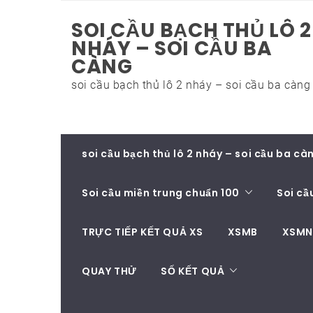
Skip
SOI CẦU BẠCH THỦ LÔ 2
to
NHÁY – SOI CẦU BA
content
CÀNG
soi cầu bạch thủ lô 2 nháy – soi cầu ba càng
soi cầu bạch thủ lô 2 nháy – soi cầu ba cà
Soi cầu miền trung chuẩn 100
Soi cầ
TRỰC TIẾP KẾT QUẢ XS
XSMB
XSM
QUAY THỬ
SỐ KẾT QUẢ