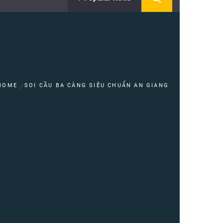
HOME
SOI CẦU BA CÀNG SIÊU CHUẨN AN GIANG