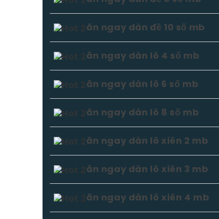
ăn ngay dàn đề 10 số mb
ăn ngay dàn lô 4 số mb
ăn ngay dàn lô 6 số mb
ăn ngay dàn lô 8 số mb
ăn ngay dàn lô xiên 2 mb
ăn ngay dàn lô xiên 3 mb
ăn ngay dàn lô xiên 4 mb