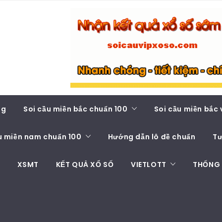
ng
Soi cầu miền bắc chuẩn 100
Soi cầu miền bắc 
u miền nam chuẩn 100
Hướng dẫn lô đề chuẩn
Tư
N
XSMT
KẾT QUẢ XỔ SỐ
VIETLOTT
THỐNG 