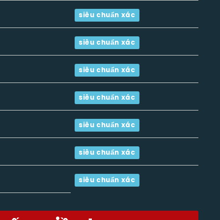
siêu chuẩn xác
siêu chuẩn xác
siêu chuẩn xác
siêu chuẩn xác
siêu chuẩn xác
siêu chuẩn xác
siêu chuẩn xác