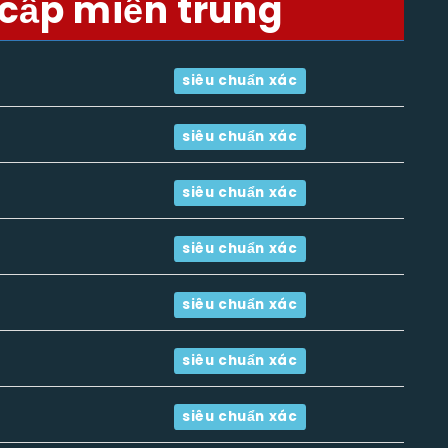
 cấp miền trung
siêu chuẩn xác
siêu chuẩn xác
siêu chuẩn xác
siêu chuẩn xác
siêu chuẩn xác
siêu chuẩn xác
siêu chuẩn xác