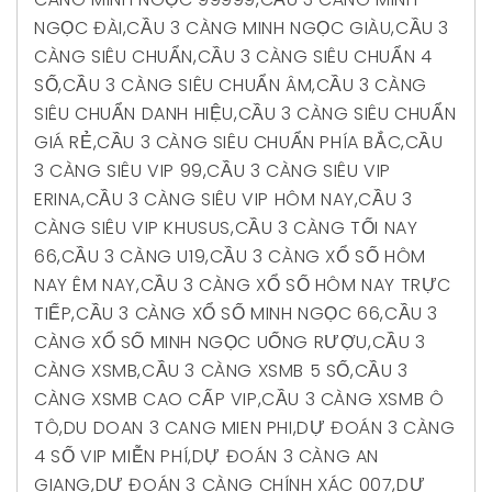
NGỌC ĐÀI
,
CẦU 3 CÀNG MINH NGỌC GIÀU
,
CẦU 3
CÀNG SIÊU CHUẨN
,
CẦU 3 CÀNG SIÊU CHUẨN 4
SỐ
,
CẦU 3 CÀNG SIÊU CHUẨN ÂM
,
CẦU 3 CÀNG
SIÊU CHUẨN DANH HIỆU
,
CẦU 3 CÀNG SIÊU CHUẨN
GIÁ RẺ
,
CẦU 3 CÀNG SIÊU CHUẨN PHÍA BẮC
,
CẦU
3 CÀNG SIÊU VIP 99
,
CẦU 3 CÀNG SIÊU VIP
ERINA
,
CẦU 3 CÀNG SIÊU VIP HÔM NAY
,
CẦU 3
CÀNG SIÊU VIP KHUSUS
,
CẦU 3 CÀNG TỐI NAY
66
,
CẦU 3 CÀNG U19
,
CẦU 3 CÀNG XỔ SỐ HÔM
NAY ÊM NAY
,
CẦU 3 CÀNG XỔ SỐ HÔM NAY TRỰC
TIẾP
,
CẦU 3 CÀNG XỔ SỐ MINH NGỌC 66
,
CẦU 3
CÀNG XỔ SỐ MINH NGỌC UỐNG RƯỢU
,
CẦU 3
CÀNG XSMB
,
CẦU 3 CÀNG XSMB 5 SỐ
,
CẦU 3
CÀNG XSMB CAO CẤP VIP
,
CẦU 3 CÀNG XSMB Ô
TÔ
,
DU DOAN 3 CANG MIEN PHI
,
DỰ ĐOÁN 3 CÀNG
4 SỐ VIP MIỄN PHÍ
,
DỰ ĐOÁN 3 CÀNG AN
GIANG
,
DỰ ĐOÁN 3 CÀNG CHÍNH XÁC 007
,
DỰ