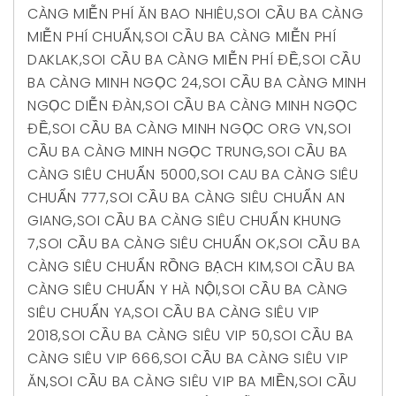
CÀNG MIỄN PHÍ ĂN BAO NHIÊU
,
SOI CẦU BA CÀNG
MIỄN PHÍ CHUẨN
,
SOI CẦU BA CÀNG MIỄN PHÍ
DAKLAK
,
SOI CẦU BA CÀNG MIỄN PHÍ ĐỀ
,
SOI CẦU
BA CÀNG MINH NGỌC 24
,
SOI CẦU BA CÀNG MINH
NGỌC DIỄN ĐÀN
,
SOI CẦU BA CÀNG MINH NGỌC
ĐỀ
,
SOI CẦU BA CÀNG MINH NGỌC ORG VN
,
SOI
CẦU BA CÀNG MINH NGỌC TRUNG
,
SOI CẦU BA
CÀNG SIÊU CHUẨN 5000
,
SOI CAU BA CÀNG SIÊU
CHUẨN 777
,
SOI CẦU BA CÀNG SIÊU CHUẨN AN
GIANG
,
SOI CẦU BA CÀNG SIÊU CHUẨN KHUNG
7
,
SOI CẦU BA CÀNG SIÊU CHUẨN OK
,
SOI CẦU BA
CÀNG SIÊU CHUẨN RỒNG BẠCH KIM
,
SOI CẦU BA
CÀNG SIÊU CHUẨN Y HÀ NỘI
,
SOI CẦU BA CÀNG
SIÊU CHUẨN YA
,
SOI CẦU BA CÀNG SIÊU VIP
2018
,
SOI CẦU BA CÀNG SIÊU VIP 50
,
SOI CẦU BA
CÀNG SIÊU VIP 666
,
SOI CẦU BA CÀNG SIÊU VIP
ĂN
,
SOI CẦU BA CÀNG SIÊU VIP BA MIỀN
,
SOI CẦU