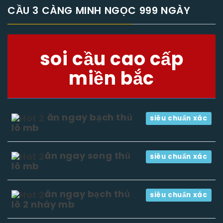
CẦU 3 CÀNG MINH NGỌC 999 NGÀY
soi cầu cao cấp
miền bắc
ăn ngay bạch thủ
siêu chuẩn xác
lô mb
ăn ngay song thủ
siêu chuẩn xác
lô mb
ăn ngay bạch thủ
siêu chuẩn xác
lô 2 nháy mb