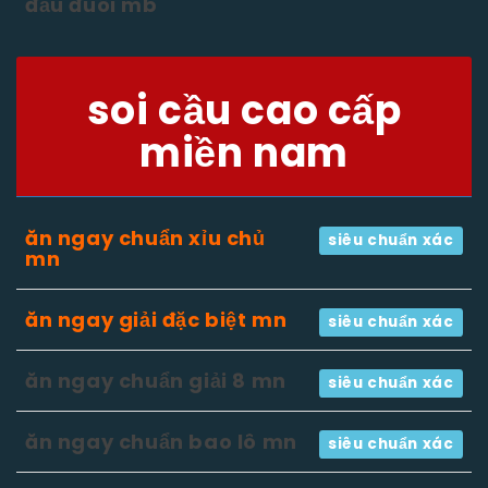
đầu đuôi mb
soi cầu cao cấp
miền nam
ăn ngay chuẩn xỉu chủ
siêu chuẩn xác
mn
ăn ngay giải đặc biệt mn
siêu chuẩn xác
ăn ngay chuẩn giải 8 mn
siêu chuẩn xác
ăn ngay chuẩn bao lô mn
siêu chuẩn xác