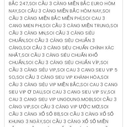
BẮC 247
,
SOI CẦU 3 CÀNG MIỀN BẮC EURO HÔM
NAY
,
SOI CẦU 3 CÀNG MIỀN BẮC HÔM NAY
,
SOI
CẦU 3 CÀNG MIỀN BẮC MIỄN PHÍ
,
SOI CAU 3
CANG MIEN PHI
,
SOI CẦU 3 CÀNG MIỀN TRUNG
,
SOI
CẦU 3 CÀNG MN
,
SOI CẦU 3 CÀNG SIÊU
CHUẨN
,
SOI CẦU 3 CÀNG SIÊU CHUẨN 3
CÀNG
,
SOI CẦU 3 CÀNG SIÊU CHUẨN CHÍNH XÁC
NHẤT
,
SOI CẦU 3 CÀNG SIÊU CHUẨN KHỔ
CHUẨN
,
SOI CẦU 3 CÀNG SIÊU CHUẨN VÍP
,
SOI
CẦU 3 CÀNG SIÊU VIP
,
SOI CAU 3 CANG SIEU VIP 5
SO
,
SOI CẦU 3 CÀNG SIEU VIP KHÁNH HÒA
,
SOI
CẦU 3 CÀNG SIÊU VIP MIỀN BẮC
,
SOI CAU 3 CANG
SIEU VIP Ơ DAU
,
SOI CAU 3 CANG SIEU VIP SV
,
SOI
CAU 3 CANG SIEU VIP UNGDUNG.MOBI
,
SOI CẦU 3
CÀNG VIP
,
SOI CẦU 3 CÀNG VIP ƯỚC MƠ
,
SOI
CẦU 3 CÀNG XỔ SỐ 88
,
SOI CẦU 3 CÀNG XỔ SỐ
KHUNG 3 NGÀY
,
SOI CẦU 3 CÀNG XỔ SỐ MIỀN