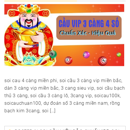
soi cau 4 càng miền phi, soi cầu 3 càng vip miền bắc,
dàn 3 càng vip miền bắc, 3 cang sieu vip, soi cầu bạch
thủ 3 càng, soi cầu 3 càng lô, 3cang vip, soicau100k,
soicauchuan100, dự đoán số 3 càng miền nam, rồng
bạch kim 3cang, soi […]