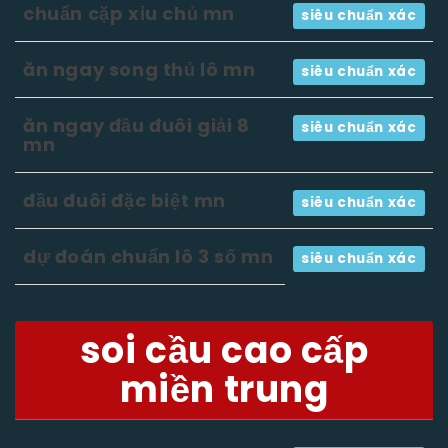
chuẩn cặp xỉu chủ mn
siêu chuẩn xác
ăn ngay song thủ lô mn
siêu chuẩn xác
ăn ngay đầu đuôi giải 8
siêu chuẩn xác
mn
đầu đuôi đặc biệt mn
siêu chuẩn xác
dự đoán chuẩn lô 3 số mn
siêu chuẩn xác
soi cầu cao cấp
miền trung