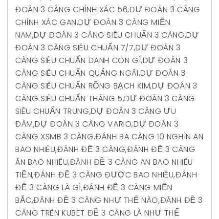
ĐOÁN 3 CÀNG CHÍNH XÁC 56
,
DỰ ĐOÁN 3 CÀNG
CHÍNH XÁC GAN
,
DỰ ĐOÁN 3 CÀNG MIỀN
NAM
,
DỰ ĐOÁN 3 CÀNG SIÊU CHUẨN 3 CÀNG
,
DỰ
ĐOÁN 3 CÀNG SIÊU CHUẨN 7/7
,
DỰ ĐOÁN 3
CÀNG SIÊU CHUẨN DANH CON GÌ
,
DỰ ĐOÁN 3
CÀNG SIÊU CHUẨN QUẢNG NGÃI
,
DỰ ĐOÁN 3
CÀNG SIÊU CHUẨN RỒNG BẠCH KIM
,
DỰ ĐOÁN 3
CÀNG SIÊU CHUẨN THÁNG 5
,
DỰ ĐOÁN 3 CÀNG
SIÊU CHUẨN TRUNG
,
DỰ ĐOÁN 3 CÀNG ƯU
ĐÀM
,
DỰ ĐOÁN 3 CÀNG VARIO
,
DỰ ĐOÁN 3
CÀNG XSMB 3 CÀNG
,
ĐÁNH BA CÀNG 10 NGHÌN AN
BAO NHIÊU
,
ĐÁNH ĐỀ 3 CÀNG
,
ĐÁNH ĐỀ 3 CÀNG
ĂN BAO NHIÊU
,
ĐÁNH ĐỀ 3 CÀNG AN BAO NHIÊU
TIỀN
,
ĐÁNH ĐỀ 3 CÀNG ĐƯỢC BAO NHIÊU
,
ĐÁNH
ĐỀ 3 CÀNG LÀ GÌ
,
ĐÁNH ĐỀ 3 CÀNG MIỀN
BẮC
,
ĐÁNH ĐỀ 3 CÀNG NHƯ THẾ NÀO
,
ĐÁNH ĐỀ 3
CÀNG TRÊN KUBET ĐỀ 3 CÀNG LÀ NHƯ THẾ