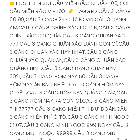
POSTED IN
SOI CẦU MIỀN BẮC CHUẨN 100
,
SOI
CẦU MIỀN BẮC VÍP 100
TAGGED
CẦU 3 CÀNG
00 99
,
CẦU 3 CÀNG 247 DỰ ĐOÁN
,
CẦU 3 CÀNG
ÂM
,
CẦU 3 CÀNG CHÍNH XÁC 100 DIN
,
CẦU 3 CÀNG
CHÍNH XÁC 100 QUÁN
,
CẦU 3 CÀNG CHUẨN XÁC
777
,
CẦU 3 CÀNG CHUẨN XÁC ĐÁNH CON GÌ
,
CẦU
3 CÀNG CHUẨN XÁC HAY NHẤT
,
CẦU 3 CÀNG
CHUẨN XÁC QUÁN ĂN
,
CẦU 3 CÀNG CHUẨN XÁC
QUẢNG NINH
,
CẦU 3 CÀNG DANG CHAY NAM
2021
,
CẦU 3 CÀNG HÔM NAY 50
,
CẦU 3 CÀNG
HÔM NAY ĂN BAO NHIÊU
,
CẦU 3 CÀNG HÔM NAY
O ĐÂU
,
CẦU 3 CÀNG HÔM NAY QUẢNG NAM
,
CẦU
3 CÀNG HÔM NAY RA CON GÌ
,
CẦU 3 CÀNG MIỄN
PHÍ 77777
,
CẦU 3 CÀNG MIỄN PHÍ DỰ ĐOÁN
,
CẦU
3 CÀNG MIỄN PHÍ Ô TÔ
,
CẦU 3 CÀNG MINH NGỌC
01 07
,
CẦU 3 CÀNG MINH NGỌC 999 NGÀY
,
CẦU 3
CÀNG MINH NGỌC 99999
,
CẦU 3 CÀNG MINH