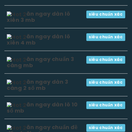
ăn ngay dàn lô
siêu chuẩn xác
xiên 3 mb
ăn ngay dàn lô
siêu chuẩn xác
xiên 4 mb
ăn ngay chuẩn 3
siêu chuẩn xác
càng mb
ăn ngay dàn 3
siêu chuẩn xác
càng 2 số mb
ăn ngay dàn lô 10
siêu chuẩn xác
số mb
ăn ngay chuẩn đề
siêu chuẩn xác