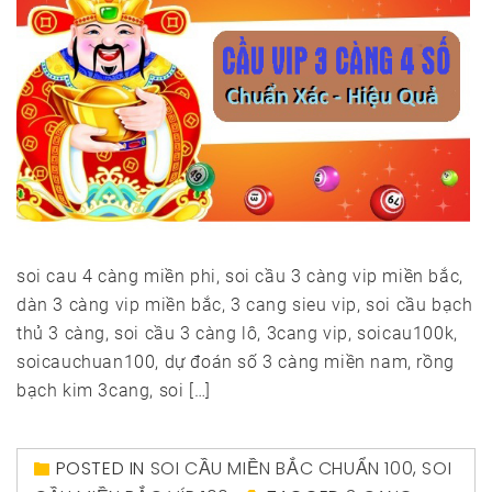
soi cau 4 càng miền phi, soi cầu 3 càng vip miền bắc,
dàn 3 càng vip miền bắc, 3 cang sieu vip, soi cầu bạch
thủ 3 càng, soi cầu 3 càng lô, 3cang vip, soicau100k,
soicauchuan100, dự đoán số 3 càng miền nam, rồng
bạch kim 3cang, soi […]
POSTED IN
SOI CẦU MIỀN BẮC CHUẨN 100
,
SOI