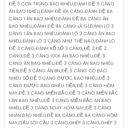
ĐỀ 3 CON TRÚNG BAO NHIÊU
,
ĐÁNH ĐỀ 5 CÀNG
ĂN BAO NHIÊU
,
ĐÁNH ĐỀ BA CÀNG
,
ĐÁNH ĐỀ BA
CÀNG 1 ĂN BAO NHIÊU
,
ĐÁNH ĐỀ BA CÀNG ĂN
BAO NHIÊU
,
ĐÁNH ĐỀ BA CÀNG LÀ GÌ
,
ĐÁNH LÔ 3
CÀNG 1 ĂN BAO NHIÊU
,
ĐÁNH LÔ 3 CÀNG ĂN BAO
NHIÊU
,
ĐÁNH LÔ 3 CÀNG NHƯ THẾ NÀO
,
ĐÁNH LÔ
ĐỀ 3 CÀNG
,
ĐÁNH XỔ SỐ 3 CÀNG
,
ĐỀ 3
,
ĐỀ 3
CÀNG
,
ĐỀ 3 CÀNG 100K ĂN BAO NHIÊU
,
ĐỀ 3
CÀNG ĂN BAO NHIÊU
,
ĐỀ 3 CÀNG ĂN BAO NHIÊU
TIỀN
,
ĐỀ 3 CÀNG ĂN BN
,
ĐỀ 3 CÀNG CÓ BAO
NHIÊU SỐ
,
ĐỀ 3 CÀNG ĐƯỢC BAO NHIÊU
,
ĐỀ 3
CÀNG ĐƯỢC BAO NHIÊU TIỀN
,
ĐỀ 3 CÀNG HÔM
NAY
,
ĐỀ 3 CÀNG MIỀN BẮC
,
ĐỀ 3 CÀNG MIỀN BẮC
1 ĂN BAO NHIÊU
,
ĐỀ 3 CÀNG MIỀN BẮC AN BAO
NHIÊU
,
ĐỀ 3 CÀNG NGÀY HÔM NAY
,
ĐỀ 3 CÀNG
NHÂN BAO NHIÊU
,
ĐỀ BA CÀNG
,
ĐỀ BA CÀNG HÔM
NAY
,
GẤU SOI CẦU 3 CÀNG
,
GHÉP 3 CÀNG
,
GHÉP 3