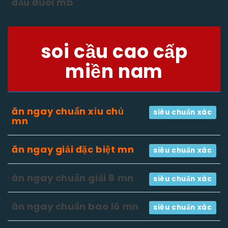
đầu đuôi mb
soi cầu cao cấp
miền nam
ăn ngay chuẩn xỉu chủ
siêu chuẩn xác
mn
ăn ngay giải đặc biệt mn
siêu chuẩn xác
ăn ngay chuẩn giải 8 mn
siêu chuẩn xác
ăn ngay chuẩn bao lô mn
siêu chuẩn xác