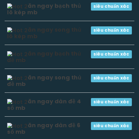
ăn ngay bạch thủ
siêu chuẩn xác
lô kép mb
ăn ngay song thủ
siêu chuẩn xác
lô kép mb
ăn ngay bạch thủ
siêu chuẩn xác
đề mb
ăn ngay song thủ
siêu chuẩn xác
đề mb
ăn ngay dàn đề 4
siêu chuẩn xác
số mb
ăn ngay dàn đề 6
siêu chuẩn xác
số mb