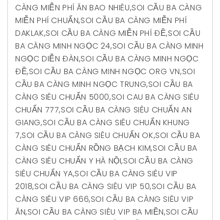
CÀNG MIỄN PHÍ ĂN BAO NHIÊU
,
SOI CẦU BA CÀNG
MIỄN PHÍ CHUẨN
,
SOI CẦU BA CÀNG MIỄN PHÍ
DAKLAK
,
SOI CẦU BA CÀNG MIỄN PHÍ ĐỀ
,
SOI CẦU
BA CÀNG MINH NGỌC 24
,
SOI CẦU BA CÀNG MINH
NGỌC DIỄN ĐÀN
,
SOI CẦU BA CÀNG MINH NGỌC
ĐỀ
,
SOI CẦU BA CÀNG MINH NGỌC ORG VN
,
SOI
CẦU BA CÀNG MINH NGỌC TRUNG
,
SOI CẦU BA
CÀNG SIÊU CHUẨN 5000
,
SOI CAU BA CÀNG SIÊU
CHUẨN 777
,
SOI CẦU BA CÀNG SIÊU CHUẨN AN
GIANG
,
SOI CẦU BA CÀNG SIÊU CHUẨN KHUNG
7
,
SOI CẦU BA CÀNG SIÊU CHUẨN OK
,
SOI CẦU BA
CÀNG SIÊU CHUẨN RỒNG BẠCH KIM
,
SOI CẦU BA
CÀNG SIÊU CHUẨN Y HÀ NỘI
,
SOI CẦU BA CÀNG
SIÊU CHUẨN YA
,
SOI CẦU BA CÀNG SIÊU VIP
2018
,
SOI CẦU BA CÀNG SIÊU VIP 50
,
SOI CẦU BA
CÀNG SIÊU VIP 666
,
SOI CẦU BA CÀNG SIÊU VIP
ĂN
,
SOI CẦU BA CÀNG SIÊU VIP BA MIỀN
,
SOI CẦU