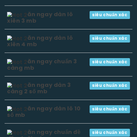
ăn ngay dàn lô
siêu chuẩn xác
xiên 3 mb
ăn ngay dàn lô
siêu chuẩn xác
xiên 4 mb
ăn ngay chuẩn 3
siêu chuẩn xác
càng mb
ăn ngay dàn 3
siêu chuẩn xác
càng 2 số mb
ăn ngay dàn lô 10
siêu chuẩn xác
số mb
ăn ngay chuẩn đề
siêu chuẩn xác