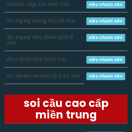
chuẩn cặp xỉu chủ mn
siêu chuẩn xác
ăn ngay song thủ lô mn
siêu chuẩn xác
ăn ngay đầu đuôi giải 8
siêu chuẩn xác
mn
đầu đuôi đặc biệt mn
siêu chuẩn xác
dự đoán chuẩn lô 3 số mn
siêu chuẩn xác
soi cầu cao cấp
miền trung