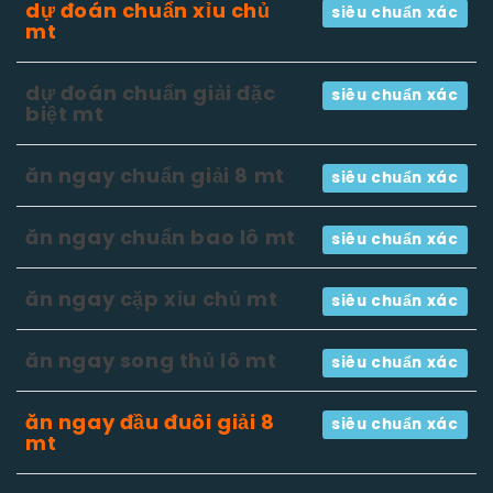
dự đoán chuẩn xỉu chủ
siêu chuẩn xác
mt
dự đoán chuẩn giải đặc
siêu chuẩn xác
biệt mt
ăn ngay chuẩn giải 8 mt
siêu chuẩn xác
ăn ngay chuẩn bao lô mt
siêu chuẩn xác
ăn ngay cặp xỉu chủ mt
siêu chuẩn xác
ăn ngay song thủ lô mt
siêu chuẩn xác
ăn ngay đầu đuôi giải 8
siêu chuẩn xác
mt