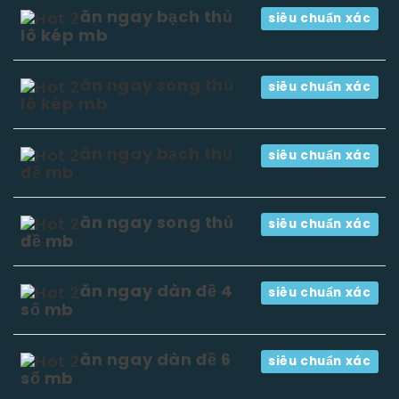
ăn ngay bạch thủ
siêu chuẩn xác
lô kép mb
ăn ngay song thủ
siêu chuẩn xác
lô kép mb
ăn ngay bạch thủ
siêu chuẩn xác
đề mb
ăn ngay song thủ
siêu chuẩn xác
đề mb
ăn ngay dàn đề 4
siêu chuẩn xác
số mb
ăn ngay dàn đề 6
siêu chuẩn xác
số mb