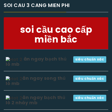
SOI CAU 3 CANG MIEN PHI
soi cầu cao cấp
miền bắc
ăn ngay bạch thủ
siêu chuẩn xác
lô mb
ăn ngay song thủ
siêu chuẩn xác
lô mb
ăn ngay bạch thủ
siêu chuẩn xác
lô 2 nháy mb