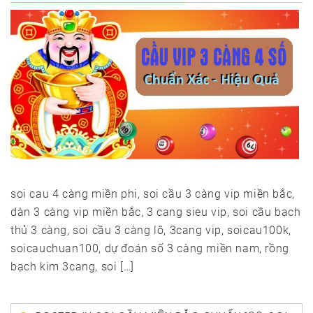
soi cau 4 càng miền phi, soi cầu 3 càng vip miền bắc,
dàn 3 càng vip miền bắc, 3 cang sieu vip, soi cầu bạch
thủ 3 càng, soi cầu 3 càng lô, 3cang vip, soicau100k,
soicauchuan100, dự đoán số 3 càng miền nam, rồng
bạch kim 3cang, soi […]