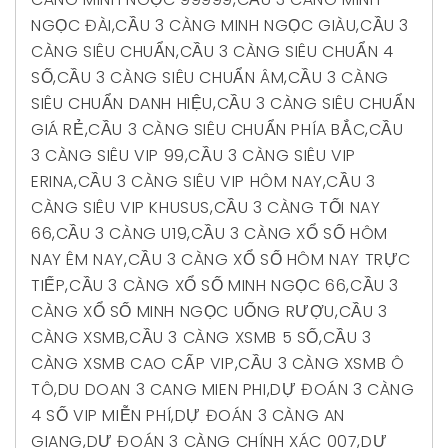
NGỌC ĐÀI
,
CẦU 3 CÀNG MINH NGỌC GIÀU
,
CẦU 3
CÀNG SIÊU CHUẨN
,
CẦU 3 CÀNG SIÊU CHUẨN 4
SỐ
,
CẦU 3 CÀNG SIÊU CHUẨN ÂM
,
CẦU 3 CÀNG
SIÊU CHUẨN DANH HIỆU
,
CẦU 3 CÀNG SIÊU CHUẨN
GIÁ RẺ
,
CẦU 3 CÀNG SIÊU CHUẨN PHÍA BẮC
,
CẦU
3 CÀNG SIÊU VIP 99
,
CẦU 3 CÀNG SIÊU VIP
ERINA
,
CẦU 3 CÀNG SIÊU VIP HÔM NAY
,
CẦU 3
CÀNG SIÊU VIP KHUSUS
,
CẦU 3 CÀNG TỐI NAY
66
,
CẦU 3 CÀNG U19
,
CẦU 3 CÀNG XỔ SỐ HÔM
NAY ÊM NAY
,
CẦU 3 CÀNG XỔ SỐ HÔM NAY TRỰC
TIẾP
,
CẦU 3 CÀNG XỔ SỐ MINH NGỌC 66
,
CẦU 3
CÀNG XỔ SỐ MINH NGỌC UỐNG RƯỢU
,
CẦU 3
CÀNG XSMB
,
CẦU 3 CÀNG XSMB 5 SỐ
,
CẦU 3
CÀNG XSMB CAO CẤP VIP
,
CẦU 3 CÀNG XSMB Ô
TÔ
,
DU DOAN 3 CANG MIEN PHI
,
DỰ ĐOÁN 3 CÀNG
4 SỐ VIP MIỄN PHÍ
,
DỰ ĐOÁN 3 CÀNG AN
GIANG
,
DỰ ĐOÁN 3 CÀNG CHÍNH XÁC 007
,
DỰ