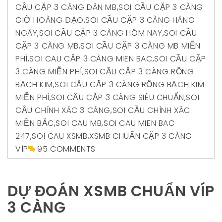
CẦU CẶP 3 CÀNG DÀN MB
,
SOI CẦU CẶP 3 CÀNG
GIỜ HOÀNG ĐẠO
,
SOI CẦU CẶP 3 CÀNG HÀNG
NGÀY
,
SOI CẦU CẶP 3 CÀNG HÔM NAY
,
SOI CẦU
CẶP 3 CÀNG MB
,
SOI CẦU CẶP 3 CÀNG MB MIỄN
PHÍ
,
SOI CAU CẶP 3 CÀNG MIEN BAC
,
SOI CẦU CẶP
3 CÀNG MIỄN PHÍ
,
SOI CẦU CẶP 3 CÀNG RỒNG
BẠCH KIM
,
SOI CẦU CẶP 3 CÀNG RỒNG BẠCH KIM
MIỄN PHÍ
,
SOI CẦU CẶP 3 CÀNG SIÊU CHUẨN
,
SOI
CẦU CHÍNH XÁC 3 CÀNG
,
SOI CẦU CHÍNH XÁC
MIỀN BẮC
,
SOI CAU MB
,
SOI CAU MIEN BAC
247
,
SOI CAU XSMB
,
XSMB CHUẨN CẶP 3 CÀNG
VÍP
95 COMMENTS
DỰ ĐOÁN XSMB CHUẨN VÍP
3 CÀNG