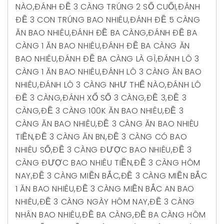
NÀO
,
ĐÁNH ĐỀ 3 CÀNG TRÚNG 2 SỐ CUỐI
,
ĐÁNH
ĐỀ 3 CON TRÚNG BAO NHIÊU
,
ĐÁNH ĐỀ 5 CÀNG
ĂN BAO NHIÊU
,
ĐÁNH ĐỀ BA CÀNG
,
ĐÁNH ĐỀ BA
CÀNG 1 ĂN BAO NHIÊU
,
ĐÁNH ĐỀ BA CÀNG ĂN
BAO NHIÊU
,
ĐÁNH ĐỀ BA CÀNG LÀ GÌ
,
ĐÁNH LÔ 3
CÀNG 1 ĂN BAO NHIÊU
,
ĐÁNH LÔ 3 CÀNG ĂN BAO
NHIÊU
,
ĐÁNH LÔ 3 CÀNG NHƯ THẾ NÀO
,
ĐÁNH LÔ
ĐỀ 3 CÀNG
,
ĐÁNH XỔ SỐ 3 CÀNG
,
ĐỀ 3
,
ĐỀ 3
CÀNG
,
ĐỀ 3 CÀNG 100K ĂN BAO NHIÊU
,
ĐỀ 3
CÀNG ĂN BAO NHIÊU
,
ĐỀ 3 CÀNG ĂN BAO NHIÊU
TIỀN
,
ĐỀ 3 CÀNG ĂN BN
,
ĐỀ 3 CÀNG CÓ BAO
NHIÊU SỐ
,
ĐỀ 3 CÀNG ĐƯỢC BAO NHIÊU
,
ĐỀ 3
CÀNG ĐƯỢC BAO NHIÊU TIỀN
,
ĐỀ 3 CÀNG HÔM
NAY
,
ĐỀ 3 CÀNG MIỀN BẮC
,
ĐỀ 3 CÀNG MIỀN BẮC
1 ĂN BAO NHIÊU
,
ĐỀ 3 CÀNG MIỀN BẮC AN BAO
NHIÊU
,
ĐỀ 3 CÀNG NGÀY HÔM NAY
,
ĐỀ 3 CÀNG
NHÂN BAO NHIÊU
,
ĐỀ BA CÀNG
,
ĐỀ BA CÀNG HÔM