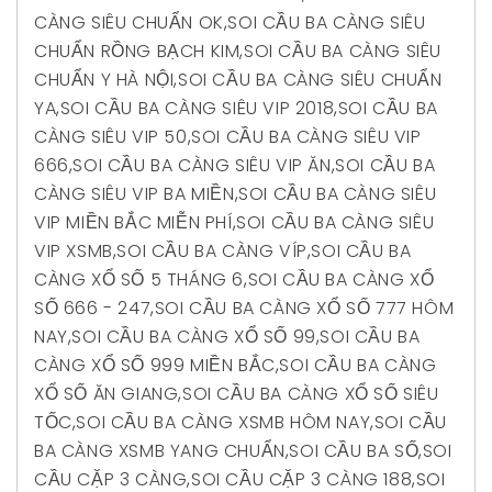
CÀNG SIÊU CHUẨN OK
,
SOI CẦU BA CÀNG SIÊU
CHUẨN RỒNG BẠCH KIM
,
SOI CẦU BA CÀNG SIÊU
CHUẨN Y HÀ NỘI
,
SOI CẦU BA CÀNG SIÊU CHUẨN
YA
,
SOI CẦU BA CÀNG SIÊU VIP 2018
,
SOI CẦU BA
CÀNG SIÊU VIP 50
,
SOI CẦU BA CÀNG SIÊU VIP
666
,
SOI CẦU BA CÀNG SIÊU VIP ĂN
,
SOI CẦU BA
CÀNG SIÊU VIP BA MIỀN
,
SOI CẦU BA CÀNG SIÊU
VIP MIỀN BẮC MIỄN PHÍ
,
SOI CẦU BA CÀNG SIÊU
VIP XSMB
,
SOI CẦU BA CÀNG VÍP
,
SOI CẦU BA
CÀNG XỔ SỐ 5 THÁNG 6
,
SOI CẦU BA CÀNG XỔ
SỐ 666 - 247
,
SOI CẦU BA CÀNG XỔ SỐ 777 HÔM
NAY
,
SOI CẦU BA CÀNG XỔ SỐ 99
,
SOI CẦU BA
CÀNG XỔ SỐ 999 MIỀN BẮC
,
SOI CẦU BA CÀNG
XỔ SỐ ĂN GIANG
,
SOI CẦU BA CÀNG XỔ SỐ SIÊU
TỐC
,
SOI CẦU BA CÀNG XSMB HÔM NAY
,
SOI CẦU
BA CÀNG XSMB YANG CHUẨN
,
SOI CẦU BA SỐ
,
SOI
CẦU CẶP 3 CÀNG
,
SOI CẦU CẶP 3 CÀNG 188
,
SOI