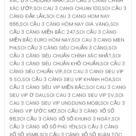
XAC ƯA CHUỘNG NHẤT
,
SOI CẦU 3 CÀNG CHÍNH
XÁC ƯỚP
,
SOI CAU 3 CANG CHUAN 100
,
SOI CẦU 3
CÀNG ĐẮK LẮK
,
SOI CAU 3 CANG HOM NAY
666
,
SOI CẦU 3 CÀNG HÔM NAY GIÁ VÀNG
,
SOI
CẦU 3 CÀNG MIỀN BẮC 247
,
SOI CẦU 3 CÀNG
MIỀN BẮC EURO HÔM NAY
,
SOI CAU 3 CANG MIEN
PHI
,
SOI CẦU 3 CÀNG SIÊU CHUẨN 3 CÀNG
,
SOI
CẦU 3 CÀNG SIÊU CHUẨN CHÍNH XÁC NHẤT
,
SOI
CẦU 3 CÀNG SIÊU CHUẨN KHỔ CHUẨN
,
SOI CẦU 3
CÀNG SIÊU CHUẨN VÍP
,
SOI CAU 3 CANG SIEU VIP
5 SO
,
SOI CẦU 3 CÀNG SIEU VIP KHÁNH HÒA
,
SOI
CẦU 3 CÀNG SIÊU VIP MIỀN BẮC
,
SOI CAU 3 CANG
SIEU VIP Ơ DAU
,
SOI CAU 3 CANG SIEU VIP SV
,
SOI
CAU 3 CANG SIEU VIP UNGDUNG.MOBI
,
SOI CẦU 3
CÀNG VIP ƯỚC MƠ
,
SOI CẦU 3 CÀNG XỔ SỐ
88
,
SOI CẦU 3 CÀNG XỔ SỐ KHUNG 3 NGÀY
,
SOI
CẦU 3 CÀNG XỔ SỐ PHÚ YÊN
,
SOI CẦU 3 CÀNG
XỔ SỐ XSMB
,
SOI CẦU 3 CÀNG XỔ SỐ XUÂN TÓC