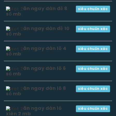
ăn ngay dàn đề 8
siêu chuẩn xác
số mb
ăn ngay dàn đề 10
siêu chuẩn xác
số mb
ăn ngay dàn lô 4
siêu chuẩn xác
số mb
ăn ngay dàn lô 6
siêu chuẩn xác
số mb
ăn ngay dàn lô 8
siêu chuẩn xác
số mb
ăn ngay dàn lô
siêu chuẩn xác
xiên 2 mb