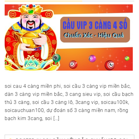
soi cau 4 càng miền phi, soi cầu 3 càng vip miền bắc,
dàn 3 càng vip miền bắc, 3 cang sieu vip, soi cầu bạch
thủ 3 càng, soi cầu 3 càng lô, 3cang vip, soicau100k,
soicauchuan100, dự đoán số 3 càng miền nam, rồng
bạch kim 3cang, soi […]