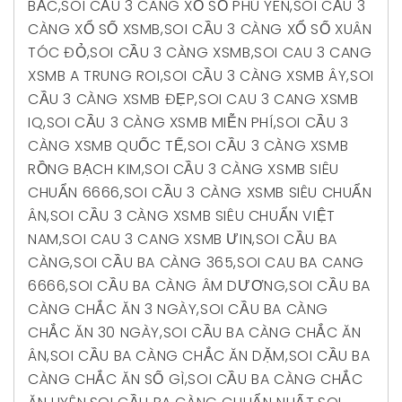
BẮC
,
SOI CẦU 3 CÀNG XỔ SỐ PHÚ YÊN
,
SOI CẦU 3
CÀNG XỔ SỐ XSMB
,
SOI CẦU 3 CÀNG XỔ SỐ XUÂN
TÓC ĐỎ
,
SOI CẦU 3 CÀNG XSMB
,
SOI CAU 3 CANG
XSMB A TRUNG ROI
,
SOI CẦU 3 CÀNG XSMB ÂY
,
SOI
CẦU 3 CÀNG XSMB ĐẸP
,
SOI CAU 3 CANG XSMB
IQ
,
SOI CẦU 3 CÀNG XSMB MIỄN PHÍ
,
SOI CẦU 3
CÀNG XSMB QUỐC TẾ
,
SOI CẦU 3 CÀNG XSMB
RỒNG BẠCH KIM
,
SOI CẦU 3 CÀNG XSMB SIÊU
CHUẨN 6666
,
SOI CẦU 3 CÀNG XSMB SIÊU CHUẨN
ÂN
,
SOI CẦU 3 CÀNG XSMB SIÊU CHUẨN VIỆT
NAM
,
SOI CAU 3 CANG XSMB ƯIN
,
SOI CẦU BA
CÀNG
,
SOI CẦU BA CÀNG 365
,
SOI CAU BA CANG
6666
,
SOI CẦU BA CÀNG ÂM DƯƠNG
,
SOI CẦU BA
CÀNG CHẮC ĂN 3 NGÀY
,
SOI CẦU BA CÀNG
CHẮC ĂN 30 NGÀY
,
SOI CẦU BA CÀNG CHẮC ĂN
ÂN
,
SOI CẦU BA CÀNG CHẮC ĂN DẶM
,
SOI CẦU BA
CÀNG CHẮC ĂN SỐ GÌ
,
SOI CẦU BA CÀNG CHẮC