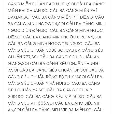
CÀNG MIỄN PHÍ ĂN BAO NHIÊU
,
SOI CẦU BA CÀNG
MIỄN PHÍ CHUẨN
,
SOI CẦU BA CÀNG MIỄN PHÍ
DAKLAK
,
SOI CẦU BA CÀNG MIỄN PHÍ ĐỀ
,
SOI CẦU
BA CÀNG MINH NGỌC 24
,
SOI CẦU BA CÀNG MINH
NGỌC DIỄN ĐÀN
,
SOI CẦU BA CÀNG MINH NGỌC
ĐỀ
,
SOI CẦU BA CÀNG MINH NGỌC ORG VN
,
SOI
CẦU BA CÀNG MINH NGỌC TRUNG
,
SOI CẦU BA
CÀNG SIÊU CHUẨN 5000
,
SOI CAU BA CÀNG SIÊU
CHUẨN 777
,
SOI CẦU BA CÀNG SIÊU CHUẨN AN
GIANG
,
SOI CẦU BA CÀNG SIÊU CHUẨN KHUNG
7
,
SOI CẦU BA CÀNG SIÊU CHUẨN OK
,
SOI CẦU BA
CÀNG SIÊU CHUẨN RỒNG BẠCH KIM
,
SOI CẦU BA
CÀNG SIÊU CHUẨN Y HÀ NỘI
,
SOI CẦU BA CÀNG
SIÊU CHUẨN YA
,
SOI CẦU BA CÀNG SIÊU VIP
2018
,
SOI CẦU BA CÀNG SIÊU VIP 50
,
SOI CẦU BA
CÀNG SIÊU VIP 666
,
SOI CẦU BA CÀNG SIÊU VIP
ĂN
,
SOI CẦU BA CÀNG SIÊU VIP BA MIỀN
,
SOI CẦU