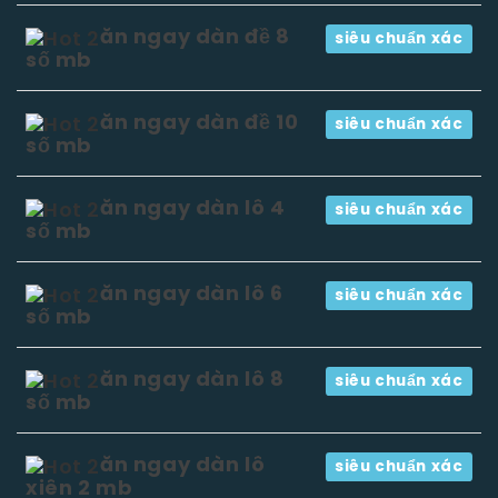
ăn ngay dàn đề 8
siêu chuẩn xác
số mb
ăn ngay dàn đề 10
siêu chuẩn xác
số mb
ăn ngay dàn lô 4
siêu chuẩn xác
số mb
ăn ngay dàn lô 6
siêu chuẩn xác
số mb
ăn ngay dàn lô 8
siêu chuẩn xác
số mb
ăn ngay dàn lô
siêu chuẩn xác
xiên 2 mb