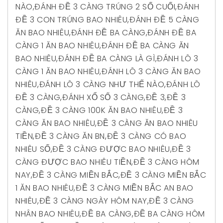
NÀO
,
ĐÁNH ĐỀ 3 CÀNG TRÚNG 2 SỐ CUỐI
,
ĐÁNH
ĐỀ 3 CON TRÚNG BAO NHIÊU
,
ĐÁNH ĐỀ 5 CÀNG
ĂN BAO NHIÊU
,
ĐÁNH ĐỀ BA CÀNG
,
ĐÁNH ĐỀ BA
CÀNG 1 ĂN BAO NHIÊU
,
ĐÁNH ĐỀ BA CÀNG ĂN
BAO NHIÊU
,
ĐÁNH ĐỀ BA CÀNG LÀ GÌ
,
ĐÁNH LÔ 3
CÀNG 1 ĂN BAO NHIÊU
,
ĐÁNH LÔ 3 CÀNG ĂN BAO
NHIÊU
,
ĐÁNH LÔ 3 CÀNG NHƯ THẾ NÀO
,
ĐÁNH LÔ
ĐỀ 3 CÀNG
,
ĐÁNH XỔ SỐ 3 CÀNG
,
ĐỀ 3
,
ĐỀ 3
CÀNG
,
ĐỀ 3 CÀNG 100K ĂN BAO NHIÊU
,
ĐỀ 3
CÀNG ĂN BAO NHIÊU
,
ĐỀ 3 CÀNG ĂN BAO NHIÊU
TIỀN
,
ĐỀ 3 CÀNG ĂN BN
,
ĐỀ 3 CÀNG CÓ BAO
NHIÊU SỐ
,
ĐỀ 3 CÀNG ĐƯỢC BAO NHIÊU
,
ĐỀ 3
CÀNG ĐƯỢC BAO NHIÊU TIỀN
,
ĐỀ 3 CÀNG HÔM
NAY
,
ĐỀ 3 CÀNG MIỀN BẮC
,
ĐỀ 3 CÀNG MIỀN BẮC
1 ĂN BAO NHIÊU
,
ĐỀ 3 CÀNG MIỀN BẮC AN BAO
NHIÊU
,
ĐỀ 3 CÀNG NGÀY HÔM NAY
,
ĐỀ 3 CÀNG
NHÂN BAO NHIÊU
,
ĐỀ BA CÀNG
,
ĐỀ BA CÀNG HÔM