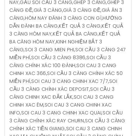
NAY
,
GẤU SOI CẦU 3 CÀNG
,
GHÉP 3 CÀNG
,
GHÉP 3
CÀNG ĐỀ
,
GIÁ 3 CÀNG
,
GIÁ 3 CÀNG ĐỀ
,
GIÁ ĂN 3
CÀNG
,
HÔM NAY ĐÁNH 3 CÀNG CON GÌ
,
HƯỚNG
DẪN ĐÁNH BA CÀNG
,
KẾT QUẢ 3 CÀNG
,
KẾT QUẢ
3 CÀNG HÔM NAY
,
KẾT QUẢ BA CÀNG
,
KẾT QUẢ
BA CÀNG HÔM NAY
,
KINH NGHIỆM BẮT 3
CÀNG
,
SOI 3 CANG MIEN PHI
,
SOI CẦU 3 CÀNG 247
MIỄN PHÍ
,
SOI CẦU 3 CÀNG 8386
,
SOI CẦU 3
CÀNG CHÍNH XÁC 100 ĐÁNH
,
SOI CAU 3 CANG
CHINH XAC 366
,
SOI CẦU 3 CÀNG CHÍNH XÁC 50
MIỄN PHÍ
,
SOI CAU 3 CANG CHINH XAC 7/7
,
SOI
CẦU 3 CÀNG CHÍNH XÁC DEPOSIT
,
SOI CẦU 3
CÀNG CHINH XAC ĐẮK LẮK
,
SOI CAU 3 CANG
CHINH XAC ÊM
,
SOI CAU 3 CANG CHINH XAC
INFO
,
SOI CAU 3 CANG CHINH XAC QUAI
,
SOI CẦU
3 CÀNG CHÍNH XÁC RAY CHURN
,
SOI CẦU 3 CÀNG
CHÍNH XÁC TIỀN GIANG
,
SOI CAU 3 CANG CHINH