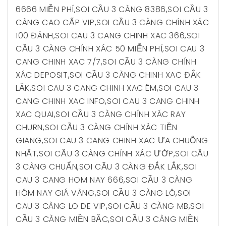
6666 MIỄN PHÍ
,
SOI CẦU 3 CÀNG 8386
,
SOI CẦU 3
CÀNG CAO CẤP VIP
,
SOI CẦU 3 CÀNG CHÍNH XÁC
100 ĐÁNH
,
SOI CAU 3 CANG CHINH XAC 366
,
SOI
CẦU 3 CÀNG CHÍNH XÁC 50 MIỄN PHÍ
,
SOI CAU 3
CANG CHINH XAC 7/7
,
SOI CẦU 3 CÀNG CHÍNH
XÁC DEPOSIT
,
SOI CẦU 3 CÀNG CHINH XAC ĐẮK
LẮK
,
SOI CAU 3 CANG CHINH XAC ÊM
,
SOI CAU 3
CANG CHINH XAC INFO
,
SOI CAU 3 CANG CHINH
XAC QUAI
,
SOI CẦU 3 CÀNG CHÍNH XÁC RAY
CHURN
,
SOI CẦU 3 CÀNG CHÍNH XÁC TIỀN
GIANG
,
SOI CAU 3 CANG CHINH XAC ƯA CHUỘNG
NHẤT
,
SOI CẦU 3 CÀNG CHÍNH XÁC ƯỚP
,
SOI CẦU
3 CÀNG CHUẨN
,
SOI CẦU 3 CÀNG ĐẮK LẮK
,
SOI
CAU 3 CANG HOM NAY 666
,
SOI CẦU 3 CÀNG
HÔM NAY GIÁ VÀNG
,
SOI CẦU 3 CÀNG LÔ
,
SOI
CAU 3 CÀNG LO DE VIP
,
SOI CẦU 3 CÀNG MB
,
SOI
CẦU 3 CÀNG MIỀN BẮC
,
SOI CẦU 3 CÀNG MIỀN