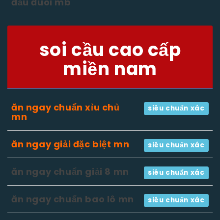
đầu đuôi mb
soi cầu cao cấp
miền nam
ăn ngay chuẩn xỉu chủ
siêu chuẩn xác
mn
ăn ngay giải đặc biệt mn
siêu chuẩn xác
ăn ngay chuẩn giải 8 mn
siêu chuẩn xác
ăn ngay chuẩn bao lô mn
siêu chuẩn xác