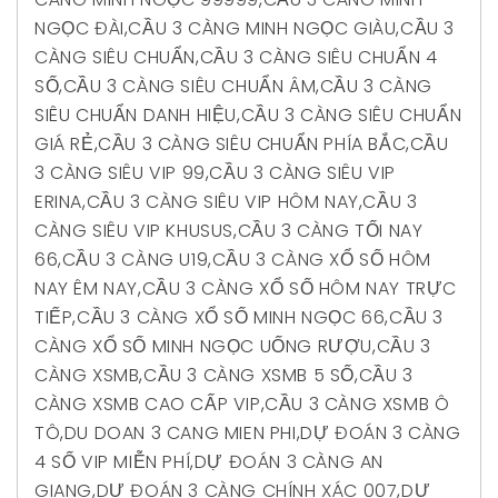
NGỌC ĐÀI
,
CẦU 3 CÀNG MINH NGỌC GIÀU
,
CẦU 3
CÀNG SIÊU CHUẨN
,
CẦU 3 CÀNG SIÊU CHUẨN 4
SỐ
,
CẦU 3 CÀNG SIÊU CHUẨN ÂM
,
CẦU 3 CÀNG
SIÊU CHUẨN DANH HIỆU
,
CẦU 3 CÀNG SIÊU CHUẨN
GIÁ RẺ
,
CẦU 3 CÀNG SIÊU CHUẨN PHÍA BẮC
,
CẦU
3 CÀNG SIÊU VIP 99
,
CẦU 3 CÀNG SIÊU VIP
ERINA
,
CẦU 3 CÀNG SIÊU VIP HÔM NAY
,
CẦU 3
CÀNG SIÊU VIP KHUSUS
,
CẦU 3 CÀNG TỐI NAY
66
,
CẦU 3 CÀNG U19
,
CẦU 3 CÀNG XỔ SỐ HÔM
NAY ÊM NAY
,
CẦU 3 CÀNG XỔ SỐ HÔM NAY TRỰC
TIẾP
,
CẦU 3 CÀNG XỔ SỐ MINH NGỌC 66
,
CẦU 3
CÀNG XỔ SỐ MINH NGỌC UỐNG RƯỢU
,
CẦU 3
CÀNG XSMB
,
CẦU 3 CÀNG XSMB 5 SỐ
,
CẦU 3
CÀNG XSMB CAO CẤP VIP
,
CẦU 3 CÀNG XSMB Ô
TÔ
,
DU DOAN 3 CANG MIEN PHI
,
DỰ ĐOÁN 3 CÀNG
4 SỐ VIP MIỄN PHÍ
,
DỰ ĐOÁN 3 CÀNG AN
GIANG
,
DỰ ĐOÁN 3 CÀNG CHÍNH XÁC 007
,
DỰ