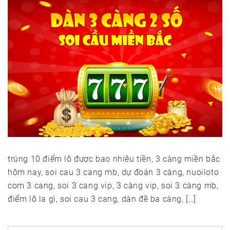
trúng 10 điểm lô được bao nhiêu tiền, 3 càng miền bắc
hôm nay, soi cau 3 cang mb, dự đoán 3 càng, nuoiloto
com 3 cang, soi 3 cang vip, 3 càng vip, soi 3 càng mb,
điểm lô la gì, soi cau 3 cang, dàn đề ba càng, […]