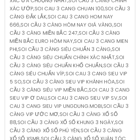
XAC ƯA CHUỘNG NHẤT
,
SOI CẦU 3 CÀNG CHÍNH
XÁC ƯỚP
,
SOI CAU 3 CANG CHUAN 100
,
SOI CẦU 3
CÀNG ĐẮK LẮK
,
SOI CAU 3 CANG HOM NAY
666
,
SOI CẦU 3 CÀNG HÔM NAY GIÁ VÀNG
,
SOI
CẦU 3 CÀNG MIỀN BẮC 247
,
SOI CẦU 3 CÀNG
MIỀN BẮC EURO HÔM NAY
,
SOI CAU 3 CANG MIEN
PHI
,
SOI CẦU 3 CÀNG SIÊU CHUẨN 3 CÀNG
,
SOI
CẦU 3 CÀNG SIÊU CHUẨN CHÍNH XÁC NHẤT
,
SOI
CẦU 3 CÀNG SIÊU CHUẨN KHỔ CHUẨN
,
SOI CẦU 3
CÀNG SIÊU CHUẨN VÍP
,
SOI CAU 3 CANG SIEU VIP
5 SO
,
SOI CẦU 3 CÀNG SIEU VIP KHÁNH HÒA
,
SOI
CẦU 3 CÀNG SIÊU VIP MIỀN BẮC
,
SOI CAU 3 CANG
SIEU VIP Ơ DAU
,
SOI CAU 3 CANG SIEU VIP SV
,
SOI
CAU 3 CANG SIEU VIP UNGDUNG.MOBI
,
SOI CẦU 3
CÀNG VIP ƯỚC MƠ
,
SOI CẦU 3 CÀNG XỔ SỐ
88
,
SOI CẦU 3 CÀNG XỔ SỐ KHUNG 3 NGÀY
,
SOI
CẦU 3 CÀNG XỔ SỐ PHÚ YÊN
,
SOI CẦU 3 CÀNG
XỔ SỐ XSMB
,
SOI CẦU 3 CÀNG XỔ SỐ XUÂN TÓC