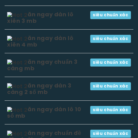
ăn ngay dàn lô
siêu chuẩn xác
xiên 3 mb
ăn ngay dàn lô
siêu chuẩn xác
xiên 4 mb
ăn ngay chuẩn 3
siêu chuẩn xác
càng mb
ăn ngay dàn 3
siêu chuẩn xác
càng 2 số mb
ăn ngay dàn lô 10
siêu chuẩn xác
số mb
ăn ngay chuẩn đề
siêu chuẩn xác