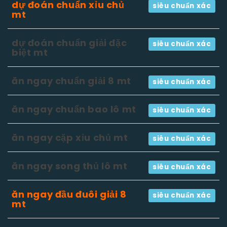
dự đoán chuẩn xỉu chủ
siêu chuẩn xác
mt
dự đoán chuẩn giải đặc
siêu chuẩn xác
biệt mt
ăn ngay chuẩn giải 8 mt
siêu chuẩn xác
ăn ngay chuẩn bao lô mt
siêu chuẩn xác
ăn ngay cặp xỉu chủ mt
siêu chuẩn xác
ăn ngay song thủ lô mt
siêu chuẩn xác
ăn ngay đầu đuôi giải 8
siêu chuẩn xác
mt