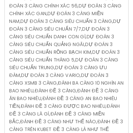
ĐOÁN 3 CÀNG CHÍNH XÁC 56
,
DỰ ĐOÁN 3 CÀNG
CHÍNH XÁC GAN
,
DỰ ĐOÁN 3 CÀNG MIỀN
NAM
,
DỰ ĐOÁN 3 CÀNG SIÊU CHUẨN 3 CÀNG
,
DỰ
ĐOÁN 3 CÀNG SIÊU CHUẨN 7/7
,
DỰ ĐOÁN 3
CÀNG SIÊU CHUẨN DANH CON GÌ
,
DỰ ĐOÁN 3
CÀNG SIÊU CHUẨN QUẢNG NGÃI
,
DỰ ĐOÁN 3
CÀNG SIÊU CHUẨN RỒNG BẠCH KIM
,
DỰ ĐOÁN 3
CÀNG SIÊU CHUẨN THÁNG 5
,
DỰ ĐOÁN 3 CÀNG
SIÊU CHUẨN TRUNG
,
DỰ ĐOÁN 3 CÀNG ƯU
ĐÀM
,
DỰ ĐOÁN 3 CÀNG VARIO
,
DỰ ĐOÁN 3
CÀNG XSMB 3 CÀNG
,
ĐÁNH BA CÀNG 10 NGHÌN AN
BAO NHIÊU
,
ĐÁNH ĐỀ 3 CÀNG
,
ĐÁNH ĐỀ 3 CÀNG
ĂN BAO NHIÊU
,
ĐÁNH ĐỀ 3 CÀNG AN BAO NHIÊU
TIỀN
,
ĐÁNH ĐỀ 3 CÀNG ĐƯỢC BAO NHIÊU
,
ĐÁNH
ĐỀ 3 CÀNG LÀ GÌ
,
ĐÁNH ĐỀ 3 CÀNG MIỀN
BẮC
,
ĐÁNH ĐỀ 3 CÀNG NHƯ THẾ NÀO
,
ĐÁNH ĐỀ 3
CÀNG TRÊN KUBET ĐỀ 3 CÀNG LÀ NHƯ THẾ