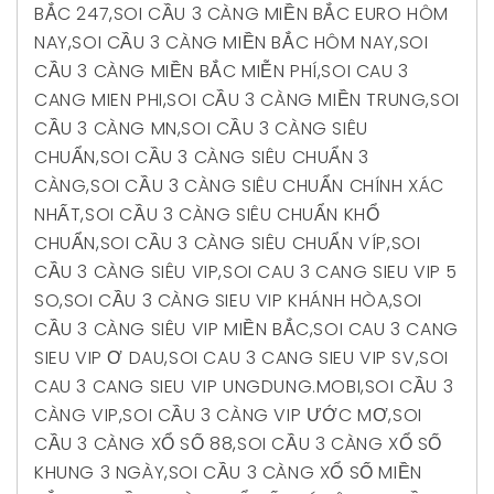
BẮC 247
,
SOI CẦU 3 CÀNG MIỀN BẮC EURO HÔM
NAY
,
SOI CẦU 3 CÀNG MIỀN BẮC HÔM NAY
,
SOI
CẦU 3 CÀNG MIỀN BẮC MIỄN PHÍ
,
SOI CAU 3
CANG MIEN PHI
,
SOI CẦU 3 CÀNG MIỀN TRUNG
,
SOI
CẦU 3 CÀNG MN
,
SOI CẦU 3 CÀNG SIÊU
CHUẨN
,
SOI CẦU 3 CÀNG SIÊU CHUẨN 3
CÀNG
,
SOI CẦU 3 CÀNG SIÊU CHUẨN CHÍNH XÁC
NHẤT
,
SOI CẦU 3 CÀNG SIÊU CHUẨN KHỔ
CHUẨN
,
SOI CẦU 3 CÀNG SIÊU CHUẨN VÍP
,
SOI
CẦU 3 CÀNG SIÊU VIP
,
SOI CAU 3 CANG SIEU VIP 5
SO
,
SOI CẦU 3 CÀNG SIEU VIP KHÁNH HÒA
,
SOI
CẦU 3 CÀNG SIÊU VIP MIỀN BẮC
,
SOI CAU 3 CANG
SIEU VIP Ơ DAU
,
SOI CAU 3 CANG SIEU VIP SV
,
SOI
CAU 3 CANG SIEU VIP UNGDUNG.MOBI
,
SOI CẦU 3
CÀNG VIP
,
SOI CẦU 3 CÀNG VIP ƯỚC MƠ
,
SOI
CẦU 3 CÀNG XỔ SỐ 88
,
SOI CẦU 3 CÀNG XỔ SỐ
KHUNG 3 NGÀY
,
SOI CẦU 3 CÀNG XỔ SỐ MIỀN