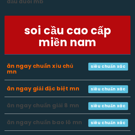
đầu đuôi mb
soi cầu cao cấp
miền nam
ăn ngay chuẩn xỉu chủ
siêu chuẩn xác
mn
ăn ngay giải đặc biệt mn
siêu chuẩn xác
ăn ngay chuẩn giải 8 mn
siêu chuẩn xác
ăn ngay chuẩn bao lô mn
siêu chuẩn xác