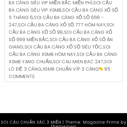
BA CÀNG SIÊU VIP MIỀN BẮC MIỄN PHÍ
,
SOI CẦU
BA CÀNG SIÊU VIP XSMB
,
SOI CẦU BA CÀNG XỔ SỐ
5 THÁNG 6
,
SOI CẦU BA CÀNG XỔ SỐ 666 -
247
,
SOI CẦU BA CÀNG XỔ SỐ 777 HÔM NAY
,
SOI
CẦU BA CÀNG XỔ SỐ 99
,
SOI CẦU BA CÀNG XỔ
SỐ 999 MIỀN BẮC
,
SOI CẦU BA CÀNG XỔ SỐ ĂN
GIANG
,
SOI CẦU BA CÀNG XỔ SỐ SIÊU TỐC
,
SOI
CẦU BA CÀNG XSMB HÔM NAY
,
SOI CẦU BA CÀNG
XSMB YANG CHUẨN
,
SOI CAU MIEN BAC 247
,
SOI
LÔ ĐỀ 3 CÀNG
,
XSMB CHUẨN VÍP 3 CÀNG
95
COMMENTS
SOI CÂU CHUẨN XÁC 3 MIỀN
|
Theme: Magazine Prime by
Themeinwp