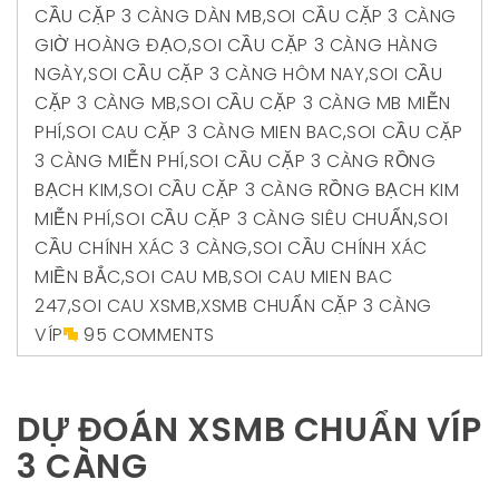
CẦU CẶP 3 CÀNG DÀN MB
,
SOI CẦU CẶP 3 CÀNG
GIỜ HOÀNG ĐẠO
,
SOI CẦU CẶP 3 CÀNG HÀNG
NGÀY
,
SOI CẦU CẶP 3 CÀNG HÔM NAY
,
SOI CẦU
CẶP 3 CÀNG MB
,
SOI CẦU CẶP 3 CÀNG MB MIỄN
PHÍ
,
SOI CAU CẶP 3 CÀNG MIEN BAC
,
SOI CẦU CẶP
3 CÀNG MIỄN PHÍ
,
SOI CẦU CẶP 3 CÀNG RỒNG
BẠCH KIM
,
SOI CẦU CẶP 3 CÀNG RỒNG BẠCH KIM
MIỄN PHÍ
,
SOI CẦU CẶP 3 CÀNG SIÊU CHUẨN
,
SOI
CẦU CHÍNH XÁC 3 CÀNG
,
SOI CẦU CHÍNH XÁC
MIỀN BẮC
,
SOI CAU MB
,
SOI CAU MIEN BAC
247
,
SOI CAU XSMB
,
XSMB CHUẨN CẶP 3 CÀNG
VÍP
95 COMMENTS
DỰ ĐOÁN XSMB CHUẨN VÍP
3 CÀNG