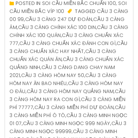
POSTED IN
SOI CẦU MIỀN BẮC CHUẨN 100
,
SOI
CẦU MIỀN BẮC VÍP 100
TAGGED
CẦU 3 CÀNG
00 99
,
CẦU 3 CÀNG 247 DỰ ĐOÁN
,
CẦU 3 CÀNG
ÂM
,
CẦU 3 CÀNG CHÍNH XÁC 100 DIN
,
CẦU 3 CÀNG
CHÍNH XÁC 100 QUÁN
,
CẦU 3 CÀNG CHUẨN XÁC
777
,
CẦU 3 CÀNG CHUẨN XÁC ĐÁNH CON GÌ
,
CẦU
3 CÀNG CHUẨN XÁC HAY NHẤT
,
CẦU 3 CÀNG
CHUẨN XÁC QUÁN ĂN
,
CẦU 3 CÀNG CHUẨN XÁC
QUẢNG NINH
,
CẦU 3 CÀNG DANG CHAY NAM
2021
,
CẦU 3 CÀNG HÔM NAY 50
,
CẦU 3 CÀNG
HÔM NAY ĂN BAO NHIÊU
,
CẦU 3 CÀNG HÔM NAY
O ĐÂU
,
CẦU 3 CÀNG HÔM NAY QUẢNG NAM
,
CẦU
3 CÀNG HÔM NAY RA CON GÌ
,
CẦU 3 CÀNG MIỄN
PHÍ 77777
,
CẦU 3 CÀNG MIỄN PHÍ DỰ ĐOÁN
,
CẦU
3 CÀNG MIỄN PHÍ Ô TÔ
,
CẦU 3 CÀNG MINH NGỌC
01 07
,
CẦU 3 CÀNG MINH NGỌC 999 NGÀY
,
CẦU 3
CÀNG MINH NGỌC 99999
,
CẦU 3 CÀNG MINH