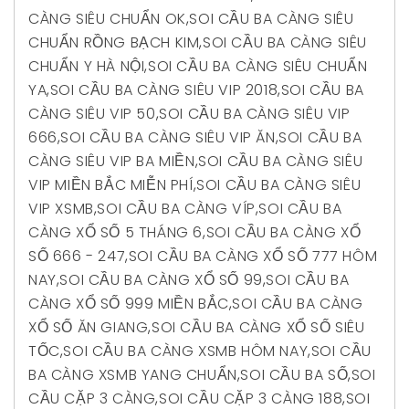
CÀNG SIÊU CHUẨN OK
,
SOI CẦU BA CÀNG SIÊU
CHUẨN RỒNG BẠCH KIM
,
SOI CẦU BA CÀNG SIÊU
CHUẨN Y HÀ NỘI
,
SOI CẦU BA CÀNG SIÊU CHUẨN
YA
,
SOI CẦU BA CÀNG SIÊU VIP 2018
,
SOI CẦU BA
CÀNG SIÊU VIP 50
,
SOI CẦU BA CÀNG SIÊU VIP
666
,
SOI CẦU BA CÀNG SIÊU VIP ĂN
,
SOI CẦU BA
CÀNG SIÊU VIP BA MIỀN
,
SOI CẦU BA CÀNG SIÊU
VIP MIỀN BẮC MIỄN PHÍ
,
SOI CẦU BA CÀNG SIÊU
VIP XSMB
,
SOI CẦU BA CÀNG VÍP
,
SOI CẦU BA
CÀNG XỔ SỐ 5 THÁNG 6
,
SOI CẦU BA CÀNG XỔ
SỐ 666 - 247
,
SOI CẦU BA CÀNG XỔ SỐ 777 HÔM
NAY
,
SOI CẦU BA CÀNG XỔ SỐ 99
,
SOI CẦU BA
CÀNG XỔ SỐ 999 MIỀN BẮC
,
SOI CẦU BA CÀNG
XỔ SỐ ĂN GIANG
,
SOI CẦU BA CÀNG XỔ SỐ SIÊU
TỐC
,
SOI CẦU BA CÀNG XSMB HÔM NAY
,
SOI CẦU
BA CÀNG XSMB YANG CHUẨN
,
SOI CẦU BA SỐ
,
SOI
CẦU CẶP 3 CÀNG
,
SOI CẦU CẶP 3 CÀNG 188
,
SOI