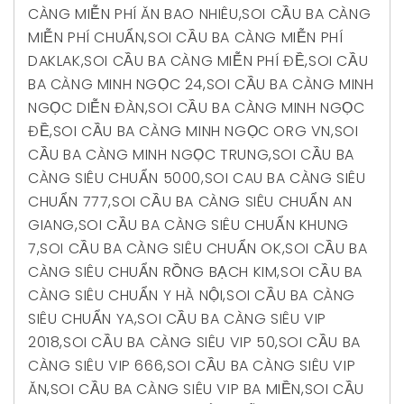
CÀNG MIỄN PHÍ ĂN BAO NHIÊU
,
SOI CẦU BA CÀNG
MIỄN PHÍ CHUẨN
,
SOI CẦU BA CÀNG MIỄN PHÍ
DAKLAK
,
SOI CẦU BA CÀNG MIỄN PHÍ ĐỀ
,
SOI CẦU
BA CÀNG MINH NGỌC 24
,
SOI CẦU BA CÀNG MINH
NGỌC DIỄN ĐÀN
,
SOI CẦU BA CÀNG MINH NGỌC
ĐỀ
,
SOI CẦU BA CÀNG MINH NGỌC ORG VN
,
SOI
CẦU BA CÀNG MINH NGỌC TRUNG
,
SOI CẦU BA
CÀNG SIÊU CHUẨN 5000
,
SOI CAU BA CÀNG SIÊU
CHUẨN 777
,
SOI CẦU BA CÀNG SIÊU CHUẨN AN
GIANG
,
SOI CẦU BA CÀNG SIÊU CHUẨN KHUNG
7
,
SOI CẦU BA CÀNG SIÊU CHUẨN OK
,
SOI CẦU BA
CÀNG SIÊU CHUẨN RỒNG BẠCH KIM
,
SOI CẦU BA
CÀNG SIÊU CHUẨN Y HÀ NỘI
,
SOI CẦU BA CÀNG
SIÊU CHUẨN YA
,
SOI CẦU BA CÀNG SIÊU VIP
2018
,
SOI CẦU BA CÀNG SIÊU VIP 50
,
SOI CẦU BA
CÀNG SIÊU VIP 666
,
SOI CẦU BA CÀNG SIÊU VIP
ĂN
,
SOI CẦU BA CÀNG SIÊU VIP BA MIỀN
,
SOI CẦU