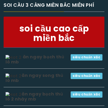
SOI CẦU 3 CÀNG MIỀN BẮC MIỄN PHÍ
soi cầu cao cấp
miền bắc
ăn ngay bạch thủ
siêu chuẩn xác
lô mb
ăn ngay song thủ
siêu chuẩn xác
lô mb
ăn ngay bạch thủ
siêu chuẩn xác
lô 2 nháy mb