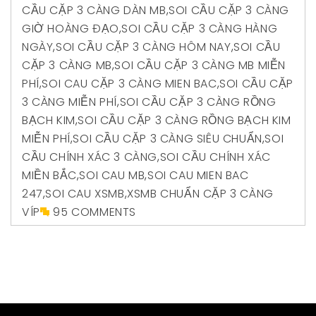
CẦU CẶP 3 CÀNG DÀN MB
,
SOI CẦU CẶP 3 CÀNG
GIỜ HOÀNG ĐẠO
,
SOI CẦU CẶP 3 CÀNG HÀNG
NGÀY
,
SOI CẦU CẶP 3 CÀNG HÔM NAY
,
SOI CẦU
CẶP 3 CÀNG MB
,
SOI CẦU CẶP 3 CÀNG MB MIỄN
PHÍ
,
SOI CAU CẶP 3 CÀNG MIEN BAC
,
SOI CẦU CẶP
3 CÀNG MIỄN PHÍ
,
SOI CẦU CẶP 3 CÀNG RỒNG
BẠCH KIM
,
SOI CẦU CẶP 3 CÀNG RỒNG BẠCH KIM
MIỄN PHÍ
,
SOI CẦU CẶP 3 CÀNG SIÊU CHUẨN
,
SOI
CẦU CHÍNH XÁC 3 CÀNG
,
SOI CẦU CHÍNH XÁC
MIỀN BẮC
,
SOI CAU MB
,
SOI CAU MIEN BAC
247
,
SOI CAU XSMB
,
XSMB CHUẨN CẶP 3 CÀNG
VÍP
95 COMMENTS