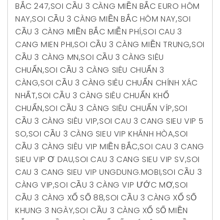
BẮC 247
,
SOI CẦU 3 CÀNG MIỀN BẮC EURO HÔM
NAY
,
SOI CẦU 3 CÀNG MIỀN BẮC HÔM NAY
,
SOI
CẦU 3 CÀNG MIỀN BẮC MIỄN PHÍ
,
SOI CAU 3
CANG MIEN PHI
,
SOI CẦU 3 CÀNG MIỀN TRUNG
,
SOI
CẦU 3 CÀNG MN
,
SOI CẦU 3 CÀNG SIÊU
CHUẨN
,
SOI CẦU 3 CÀNG SIÊU CHUẨN 3
CÀNG
,
SOI CẦU 3 CÀNG SIÊU CHUẨN CHÍNH XÁC
NHẤT
,
SOI CẦU 3 CÀNG SIÊU CHUẨN KHỔ
CHUẨN
,
SOI CẦU 3 CÀNG SIÊU CHUẨN VÍP
,
SOI
CẦU 3 CÀNG SIÊU VIP
,
SOI CAU 3 CANG SIEU VIP 5
SO
,
SOI CẦU 3 CÀNG SIEU VIP KHÁNH HÒA
,
SOI
CẦU 3 CÀNG SIÊU VIP MIỀN BẮC
,
SOI CAU 3 CANG
SIEU VIP Ơ DAU
,
SOI CAU 3 CANG SIEU VIP SV
,
SOI
CAU 3 CANG SIEU VIP UNGDUNG.MOBI
,
SOI CẦU 3
CÀNG VIP
,
SOI CẦU 3 CÀNG VIP ƯỚC MƠ
,
SOI
CẦU 3 CÀNG XỔ SỐ 88
,
SOI CẦU 3 CÀNG XỔ SỐ
KHUNG 3 NGÀY
,
SOI CẦU 3 CÀNG XỔ SỐ MIỀN