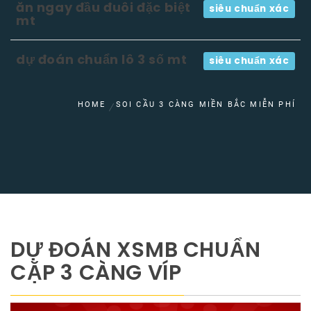
ăn ngay đầu đuôi đặc biệt
siêu chuẩn xác
mt
dự đoán chuẩn lô 3 số mt
siêu chuẩn xác
HOME
SOI CẦU 3 CÀNG MIỀN BẮC MIỄN PHÍ
DỰ ĐOÁN XSMB CHUẨN
CẶP 3 CÀNG VÍP