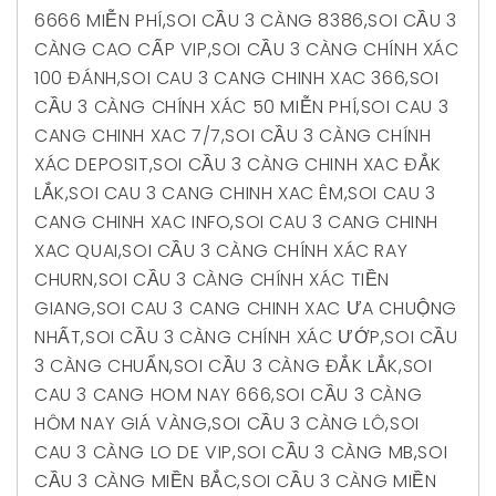
6666 MIỄN PHÍ
,
SOI CẦU 3 CÀNG 8386
,
SOI CẦU 3
CÀNG CAO CẤP VIP
,
SOI CẦU 3 CÀNG CHÍNH XÁC
100 ĐÁNH
,
SOI CAU 3 CANG CHINH XAC 366
,
SOI
CẦU 3 CÀNG CHÍNH XÁC 50 MIỄN PHÍ
,
SOI CAU 3
CANG CHINH XAC 7/7
,
SOI CẦU 3 CÀNG CHÍNH
XÁC DEPOSIT
,
SOI CẦU 3 CÀNG CHINH XAC ĐẮK
LẮK
,
SOI CAU 3 CANG CHINH XAC ÊM
,
SOI CAU 3
CANG CHINH XAC INFO
,
SOI CAU 3 CANG CHINH
XAC QUAI
,
SOI CẦU 3 CÀNG CHÍNH XÁC RAY
CHURN
,
SOI CẦU 3 CÀNG CHÍNH XÁC TIỀN
GIANG
,
SOI CAU 3 CANG CHINH XAC ƯA CHUỘNG
NHẤT
,
SOI CẦU 3 CÀNG CHÍNH XÁC ƯỚP
,
SOI CẦU
3 CÀNG CHUẨN
,
SOI CẦU 3 CÀNG ĐẮK LẮK
,
SOI
CAU 3 CANG HOM NAY 666
,
SOI CẦU 3 CÀNG
HÔM NAY GIÁ VÀNG
,
SOI CẦU 3 CÀNG LÔ
,
SOI
CAU 3 CÀNG LO DE VIP
,
SOI CẦU 3 CÀNG MB
,
SOI
CẦU 3 CÀNG MIỀN BẮC
,
SOI CẦU 3 CÀNG MIỀN