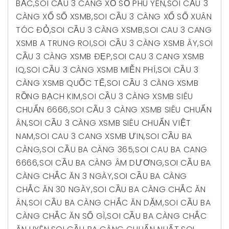
BẮC
,
SOI CẦU 3 CÀNG XỔ SỐ PHÚ YÊN
,
SOI CẦU 3
CÀNG XỔ SỐ XSMB
,
SOI CẦU 3 CÀNG XỔ SỐ XUÂN
TÓC ĐỎ
,
SOI CẦU 3 CÀNG XSMB
,
SOI CAU 3 CANG
XSMB A TRUNG ROI
,
SOI CẦU 3 CÀNG XSMB ÂY
,
SOI
CẦU 3 CÀNG XSMB ĐẸP
,
SOI CAU 3 CANG XSMB
IQ
,
SOI CẦU 3 CÀNG XSMB MIỄN PHÍ
,
SOI CẦU 3
CÀNG XSMB QUỐC TẾ
,
SOI CẦU 3 CÀNG XSMB
RỒNG BẠCH KIM
,
SOI CẦU 3 CÀNG XSMB SIÊU
CHUẨN 6666
,
SOI CẦU 3 CÀNG XSMB SIÊU CHUẨN
ÂN
,
SOI CẦU 3 CÀNG XSMB SIÊU CHUẨN VIỆT
NAM
,
SOI CAU 3 CANG XSMB ƯIN
,
SOI CẦU BA
CÀNG
,
SOI CẦU BA CÀNG 365
,
SOI CAU BA CANG
6666
,
SOI CẦU BA CÀNG ÂM DƯƠNG
,
SOI CẦU BA
CÀNG CHẮC ĂN 3 NGÀY
,
SOI CẦU BA CÀNG
CHẮC ĂN 30 NGÀY
,
SOI CẦU BA CÀNG CHẮC ĂN
ÂN
,
SOI CẦU BA CÀNG CHẮC ĂN DẶM
,
SOI CẦU BA
CÀNG CHẮC ĂN SỐ GÌ
,
SOI CẦU BA CÀNG CHẮC