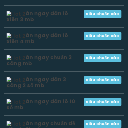
ăn ngay dàn lô
siêu chuẩn xác
xiên 3 mb
ăn ngay dàn lô
siêu chuẩn xác
xiên 4 mb
ăn ngay chuẩn 3
siêu chuẩn xác
càng mb
ăn ngay dàn 3
siêu chuẩn xác
càng 2 số mb
ăn ngay dàn lô 10
siêu chuẩn xác
số mb
ăn ngay chuẩn đề
siêu chuẩn xác