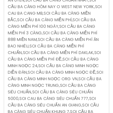
ĂN UYÊN
,
SOI CẦU BA CÀNG CHUẨN NHẤT
,
SOI
CẦU BA CÀNG HÔM NAY O WEST NEW YORK
,
SOI
CAU BA CANG MB
,
SOI CẦU BA CÀNG MIỀN
BẮC
,
SOI CẦU BA CÀNG MIỄN PHÍ
,
SOI CẦU BA
CÀNG MIỄN PHÍ 100 NGÀY
,
SOI CẦU BA CÀNG
MIỄN PHÍ 3 CÀNG
,
SOI CẦU BA CÀNG MIỄN PHÍ
888 MIỀN NAM
,
SOI CẦU BA CÀNG MIỄN PHÍ ĂN
BAO NHIÊU
,
SOI CẦU BA CÀNG MIỄN PHÍ
CHUẨN
,
SOI CẦU BA CÀNG MIỄN PHÍ DAKLAK
,
SOI
CẦU BA CÀNG MIỄN PHÍ ĐỀ
,
SOI CẦU BA CÀNG
MINH NGỌC 24
,
SOI CẦU BA CÀNG MINH NGỌC
DIỄN ĐÀN
,
SOI CẦU BA CÀNG MINH NGỌC ĐỀ
,
SOI
CẦU BA CÀNG MINH NGỌC ORG VN
,
SOI CẦU BA
CÀNG MINH NGỌC TRUNG
,
SOI CẦU BA CÀNG
SIÊU CHUẨN
,
SOI CẦU BA CÀNG SIÊU CHUẨN
5000
,
SOI CAU BA CÀNG SIÊU CHUẨN 777
,
SOI
CẦU BA CÀNG SIÊU CHUẨN AN GIANG
,
SOI CẦU
BA CÀNG SIÊU CHUẨN KHUNG 7
,
SOI CẦU BA