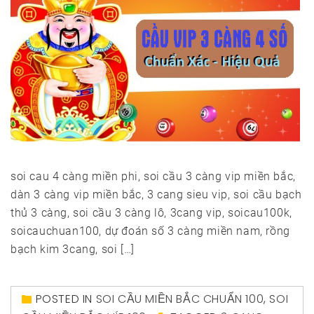
soi cau 4 càng miền phi, soi cầu 3 càng vip miền bắc,
dàn 3 càng vip miền bắc, 3 cang sieu vip, soi cầu bạch
thủ 3 càng, soi cầu 3 càng lô, 3cang vip, soicau100k,
soicauchuan100, dự đoán số 3 càng miền nam, rồng
bạch kim 3cang, soi […]
POSTED IN
SOI CẦU MIỀN BẮC CHUẨN 100
,
SOI