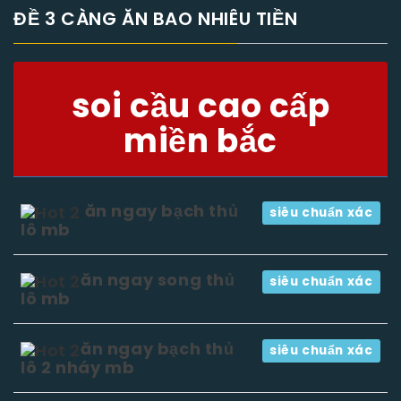
ĐỀ 3 CÀNG ĂN BAO NHIÊU TIỀN
soi cầu cao cấp
miền bắc
ăn ngay bạch thủ
siêu chuẩn xác
lô mb
ăn ngay song thủ
siêu chuẩn xác
lô mb
ăn ngay bạch thủ
siêu chuẩn xác
lô 2 nháy mb