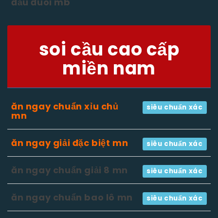
đầu đuôi mb
soi cầu cao cấp
miền nam
ăn ngay chuẩn xỉu chủ
siêu chuẩn xác
mn
ăn ngay giải đặc biệt mn
siêu chuẩn xác
ăn ngay chuẩn giải 8 mn
siêu chuẩn xác
ăn ngay chuẩn bao lô mn
siêu chuẩn xác