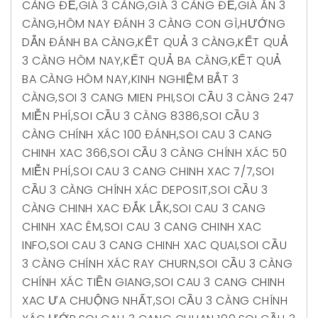
CÀNG ĐỀ
,
GIÁ 3 CÀNG
,
GIÁ 3 CÀNG ĐỀ
,
GIÁ ĂN 3
CÀNG
,
HÔM NAY ĐÁNH 3 CÀNG CON GÌ
,
HƯỚNG
DẪN ĐÁNH BA CÀNG
,
KẾT QUẢ 3 CÀNG
,
KẾT QUẢ
3 CÀNG HÔM NAY
,
KẾT QUẢ BA CÀNG
,
KẾT QUẢ
BA CÀNG HÔM NAY
,
KINH NGHIỆM BẮT 3
CÀNG
,
SOI 3 CANG MIEN PHI
,
SOI CẦU 3 CÀNG 247
MIỄN PHÍ
,
SOI CẦU 3 CÀNG 8386
,
SOI CẦU 3
CÀNG CHÍNH XÁC 100 ĐÁNH
,
SOI CAU 3 CANG
CHINH XAC 366
,
SOI CẦU 3 CÀNG CHÍNH XÁC 50
MIỄN PHÍ
,
SOI CAU 3 CANG CHINH XAC 7/7
,
SOI
CẦU 3 CÀNG CHÍNH XÁC DEPOSIT
,
SOI CẦU 3
CÀNG CHINH XAC ĐẮK LẮK
,
SOI CAU 3 CANG
CHINH XAC ÊM
,
SOI CAU 3 CANG CHINH XAC
INFO
,
SOI CAU 3 CANG CHINH XAC QUAI
,
SOI CẦU
3 CÀNG CHÍNH XÁC RAY CHURN
,
SOI CẦU 3 CÀNG
CHÍNH XÁC TIỀN GIANG
,
SOI CAU 3 CANG CHINH
XAC ƯA CHUỘNG NHẤT
,
SOI CẦU 3 CÀNG CHÍNH