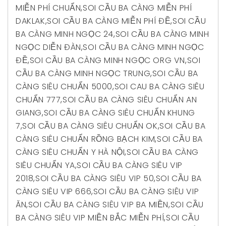
MIỄN PHÍ CHUẨN
,
SOI CẦU BA CÀNG MIỄN PHÍ
DAKLAK
,
SOI CẦU BA CÀNG MIỄN PHÍ ĐỀ
,
SOI CẦU
BA CÀNG MINH NGỌC 24
,
SOI CẦU BA CÀNG MINH
NGỌC DIỄN ĐÀN
,
SOI CẦU BA CÀNG MINH NGỌC
ĐỀ
,
SOI CẦU BA CÀNG MINH NGỌC ORG VN
,
SOI
CẦU BA CÀNG MINH NGỌC TRUNG
,
SOI CẦU BA
CÀNG SIÊU CHUẨN 5000
,
SOI CAU BA CÀNG SIÊU
CHUẨN 777
,
SOI CẦU BA CÀNG SIÊU CHUẨN AN
GIANG
,
SOI CẦU BA CÀNG SIÊU CHUẨN KHUNG
7
,
SOI CẦU BA CÀNG SIÊU CHUẨN OK
,
SOI CẦU BA
CÀNG SIÊU CHUẨN RỒNG BẠCH KIM
,
SOI CẦU BA
CÀNG SIÊU CHUẨN Y HÀ NỘI
,
SOI CẦU BA CÀNG
SIÊU CHUẨN YA
,
SOI CẦU BA CÀNG SIÊU VIP
2018
,
SOI CẦU BA CÀNG SIÊU VIP 50
,
SOI CẦU BA
CÀNG SIÊU VIP 666
,
SOI CẦU BA CÀNG SIÊU VIP
ĂN
,
SOI CẦU BA CÀNG SIÊU VIP BA MIỀN
,
SOI CẦU
BA CÀNG SIÊU VIP MIỀN BẮC MIỄN PHÍ
,
SOI CẦU