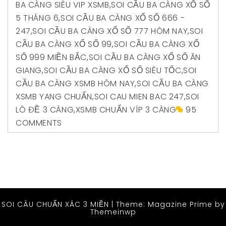
BA CÀNG SIÊU VIP XSMB
,
SOI CẦU BA CÀNG XỔ SỐ
5 THÁNG 6
,
SOI CẦU BA CÀNG XỔ SỐ 666 -
247
,
SOI CẦU BA CÀNG XỔ SỐ 777 HÔM NAY
,
SOI
CẦU BA CÀNG XỔ SỐ 99
,
SOI CẦU BA CÀNG XỔ
SỐ 999 MIỀN BẮC
,
SOI CẦU BA CÀNG XỔ SỐ ĂN
GIANG
,
SOI CẦU BA CÀNG XỔ SỐ SIÊU TỐC
,
SOI
CẦU BA CÀNG XSMB HÔM NAY
,
SOI CẦU BA CÀNG
XSMB YANG CHUẨN
,
SOI CAU MIEN BAC 247
,
SOI
LÔ ĐỀ 3 CÀNG
,
XSMB CHUẨN VÍP 3 CÀNG
95
COMMENTS
SOI CÂU CHUẨN XÁC 3 MIỀN
|
Theme: Magazine Prime by
Themeinwp