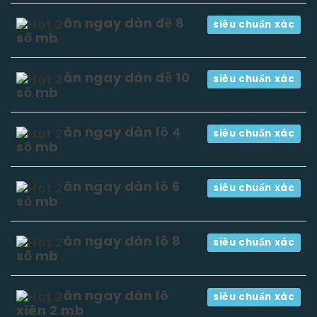
ăn ngay dàn đề 8
siêu chuẩn xác
số mb
ăn ngay dàn đề 10
siêu chuẩn xác
số mb
ăn ngay dàn lô 4
siêu chuẩn xác
số mb
ăn ngay dàn lô 6
siêu chuẩn xác
số mb
ăn ngay dàn lô 8
siêu chuẩn xác
số mb
ăn ngay dàn lô
siêu chuẩn xác
xiên 2 mb