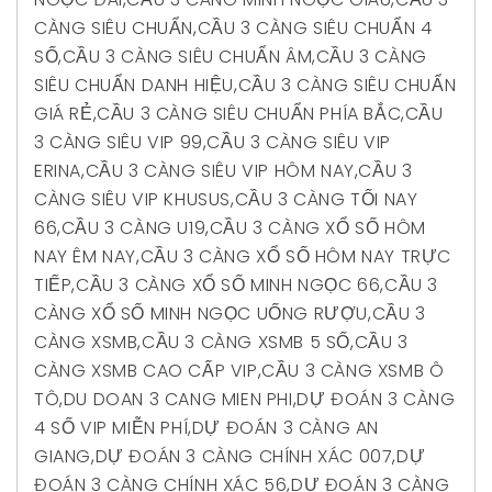
CÀNG SIÊU CHUẨN
,
CẦU 3 CÀNG SIÊU CHUẨN 4
SỐ
,
CẦU 3 CÀNG SIÊU CHUẨN ÂM
,
CẦU 3 CÀNG
SIÊU CHUẨN DANH HIỆU
,
CẦU 3 CÀNG SIÊU CHUẨN
GIÁ RẺ
,
CẦU 3 CÀNG SIÊU CHUẨN PHÍA BẮC
,
CẦU
3 CÀNG SIÊU VIP 99
,
CẦU 3 CÀNG SIÊU VIP
ERINA
,
CẦU 3 CÀNG SIÊU VIP HÔM NAY
,
CẦU 3
CÀNG SIÊU VIP KHUSUS
,
CẦU 3 CÀNG TỐI NAY
66
,
CẦU 3 CÀNG U19
,
CẦU 3 CÀNG XỔ SỐ HÔM
NAY ÊM NAY
,
CẦU 3 CÀNG XỔ SỐ HÔM NAY TRỰC
TIẾP
,
CẦU 3 CÀNG XỔ SỐ MINH NGỌC 66
,
CẦU 3
CÀNG XỔ SỐ MINH NGỌC UỐNG RƯỢU
,
CẦU 3
CÀNG XSMB
,
CẦU 3 CÀNG XSMB 5 SỐ
,
CẦU 3
CÀNG XSMB CAO CẤP VIP
,
CẦU 3 CÀNG XSMB Ô
TÔ
,
DU DOAN 3 CANG MIEN PHI
,
DỰ ĐOÁN 3 CÀNG
4 SỐ VIP MIỄN PHÍ
,
DỰ ĐOÁN 3 CÀNG AN
GIANG
,
DỰ ĐOÁN 3 CÀNG CHÍNH XÁC 007
,
DỰ
ĐOÁN 3 CÀNG CHÍNH XÁC 56
,
DỰ ĐOÁN 3 CÀNG