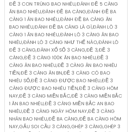
ĐỀ 3 CON TRÚNG BAO NHIÊU
,
ĐÁNH ĐỀ 5 CÀNG
ĂN BAO NHIÊU
,
ĐÁNH ĐỀ BA CÀNG
,
ĐÁNH ĐỀ BA
CÀNG 1 ĂN BAO NHIÊU
,
ĐÁNH ĐỀ BA CÀNG ĂN
BAO NHIÊU
,
ĐÁNH ĐỀ BA CÀNG LÀ GÌ
,
ĐÁNH LÔ 3
CÀNG 1 ĂN BAO NHIÊU
,
ĐÁNH LÔ 3 CÀNG ĂN BAO
NHIÊU
,
ĐÁNH LÔ 3 CÀNG NHƯ THẾ NÀO
,
ĐÁNH LÔ
ĐỀ 3 CÀNG
,
ĐÁNH XỔ SỐ 3 CÀNG
,
ĐỀ 3
,
ĐỀ 3
CÀNG
,
ĐỀ 3 CÀNG 100K ĂN BAO NHIÊU
,
ĐỀ 3
CÀNG ĂN BAO NHIÊU
,
ĐỀ 3 CÀNG ĂN BAO NHIÊU
TIỀN
,
ĐỀ 3 CÀNG ĂN BN
,
ĐỀ 3 CÀNG CÓ BAO
NHIÊU SỐ
,
ĐỀ 3 CÀNG ĐƯỢC BAO NHIÊU
,
ĐỀ 3
CÀNG ĐƯỢC BAO NHIÊU TIỀN
,
ĐỀ 3 CÀNG HÔM
NAY
,
ĐỀ 3 CÀNG MIỀN BẮC
,
ĐỀ 3 CÀNG MIỀN BẮC
1 ĂN BAO NHIÊU
,
ĐỀ 3 CÀNG MIỀN BẮC AN BAO
NHIÊU
,
ĐỀ 3 CÀNG NGÀY HÔM NAY
,
ĐỀ 3 CÀNG
NHÂN BAO NHIÊU
,
ĐỀ BA CÀNG
,
ĐỀ BA CÀNG HÔM
NAY
,
GẤU SOI CẦU 3 CÀNG
,
GHÉP 3 CÀNG
,
GHÉP 3