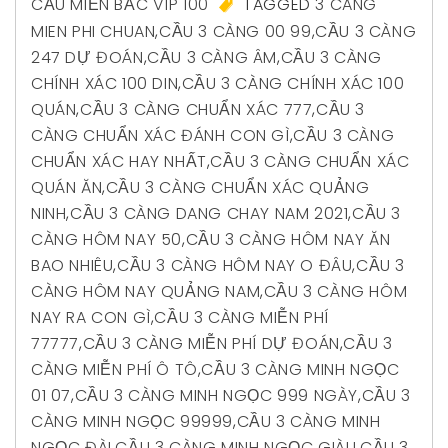
CẦU MIỀN BẮC VÍP 100
TAGGED
3 CANG
MIEN PHI CHUAN
,
CẦU 3 CÀNG 00 99
,
CẦU 3 CÀNG
247 DỰ ĐOÁN
,
CẦU 3 CÀNG ÂM
,
CẦU 3 CÀNG
CHÍNH XÁC 100 DIN
,
CẦU 3 CÀNG CHÍNH XÁC 100
QUÁN
,
CẦU 3 CÀNG CHUẨN XÁC 777
,
CẦU 3
CÀNG CHUẨN XÁC ĐÁNH CON GÌ
,
CẦU 3 CÀNG
CHUẨN XÁC HAY NHẤT
,
CẦU 3 CÀNG CHUẨN XÁC
QUÁN ĂN
,
CẦU 3 CÀNG CHUẨN XÁC QUẢNG
NINH
,
CẦU 3 CÀNG DANG CHAY NAM 2021
,
CẦU 3
CÀNG HÔM NAY 50
,
CẦU 3 CÀNG HÔM NAY ĂN
BAO NHIÊU
,
CẦU 3 CÀNG HÔM NAY O ĐÂU
,
CẦU 3
CÀNG HÔM NAY QUẢNG NAM
,
CẦU 3 CÀNG HÔM
NAY RA CON GÌ
,
CẦU 3 CÀNG MIỄN PHÍ
77777
,
CẦU 3 CÀNG MIỄN PHÍ DỰ ĐOÁN
,
CẦU 3
CÀNG MIỄN PHÍ Ô TÔ
,
CẦU 3 CÀNG MINH NGỌC
01 07
,
CẦU 3 CÀNG MINH NGỌC 999 NGÀY
,
CẦU 3
CÀNG MINH NGỌC 99999
,
CẦU 3 CÀNG MINH
NGỌC ĐÀI
,
CẦU 3 CÀNG MINH NGỌC GIÀU
,
CẦU 3