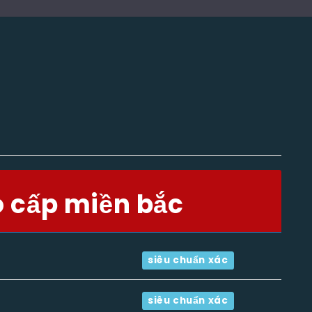
o cấp miền bắc
siêu chuẩn xác
siêu chuẩn xác