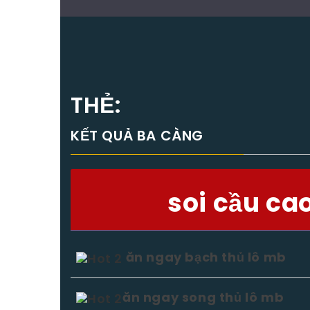
THẺ:
KẾT QUẢ BA CÀNG
soi cầu ca
ăn ngay bạch thủ lô mb
ăn ngay song thủ lô mb