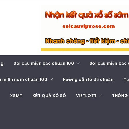
ng
Soi cầu miền bắc chuẩn 100
Soi cầu miền bắc 
u miền nam chuẩn 100
Hướng dẫn lô đề chuẩn
Tư
N
XSMT
KẾT QUẢ XỔ SỐ
VIETLOTT
THỐNG 