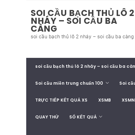
Skip
SOI CẦU BẠCH THỦ LÔ 2
to
NHÁY – SOI CẦU BA
content
CÀNG
soi cầu bạch thủ lô 2 nháy – soi cầu ba càng
soi cầu bạch thủ lô 2 nháy – soi cầu ba cà
Soi cầu miền trung chuẩn 100
Soi cầ
TRỰC TIẾP KẾT QUẢ XS
XSMB
XSM
QUAY THỬ
SỐ KẾT QUẢ