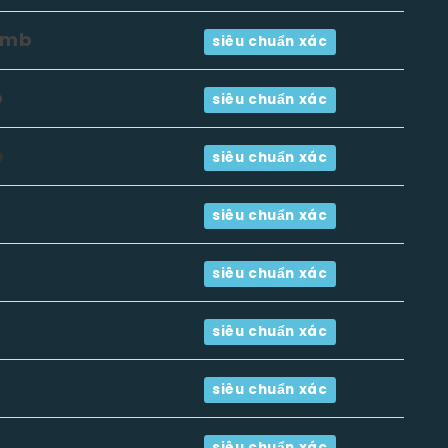
y mb
siêu chuẩn xác
b
siêu chuẩn xác
b
siêu chuẩn xác
siêu chuẩn xác
siêu chuẩn xác
siêu chuẩn xác
siêu chuẩn xác
siêu chuẩn xác