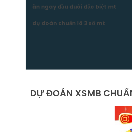
ăn ngay đầu đuôi đặc biệt mt
dự đoán chuẩn lô 3 số mt
DỰ ĐOÁN XSMB CHUẨN