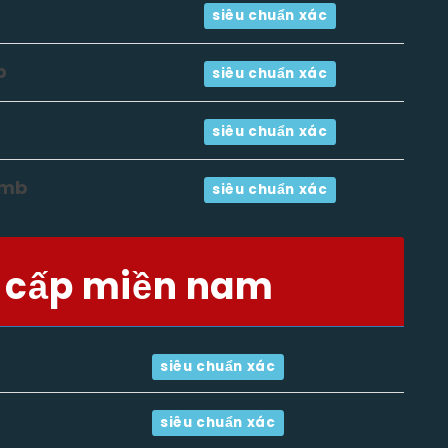
siêu chuẩn xác
b
siêu chuẩn xác
siêu chuẩn xác
 mb
siêu chuẩn xác
o cấp miền nam
siêu chuẩn xác
siêu chuẩn xác