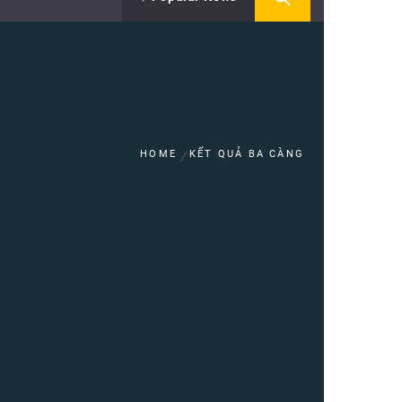
HOME
KẾT QUẢ BA CÀNG