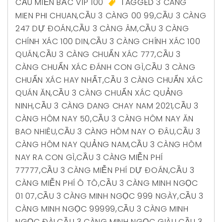
CẦU MIỀN BẮC VÍP 100
TAGGED
3 CANG
MIEN PHI CHUAN
,
CẦU 3 CÀNG 00 99
,
CẦU 3 CÀNG
247 DỰ ĐOÁN
,
CẦU 3 CÀNG ÂM
,
CẦU 3 CÀNG
CHÍNH XÁC 100 DIN
,
CẦU 3 CÀNG CHÍNH XÁC 100
QUÁN
,
CẦU 3 CÀNG CHUẨN XÁC 777
,
CẦU 3
CÀNG CHUẨN XÁC ĐÁNH CON GÌ
,
CẦU 3 CÀNG
CHUẨN XÁC HAY NHẤT
,
CẦU 3 CÀNG CHUẨN XÁC
QUÁN ĂN
,
CẦU 3 CÀNG CHUẨN XÁC QUẢNG
NINH
,
CẦU 3 CÀNG DANG CHAY NAM 2021
,
CẦU 3
CÀNG HÔM NAY 50
,
CẦU 3 CÀNG HÔM NAY ĂN
BAO NHIÊU
,
CẦU 3 CÀNG HÔM NAY O ĐÂU
,
CẦU 3
CÀNG HÔM NAY QUẢNG NAM
,
CẦU 3 CÀNG HÔM
NAY RA CON GÌ
,
CẦU 3 CÀNG MIỄN PHÍ
77777
,
CẦU 3 CÀNG MIỄN PHÍ DỰ ĐOÁN
,
CẦU 3
CÀNG MIỄN PHÍ Ô TÔ
,
CẦU 3 CÀNG MINH NGỌC
01 07
,
CẦU 3 CÀNG MINH NGỌC 999 NGÀY
,
CẦU 3
CÀNG MINH NGỌC 99999
,
CẦU 3 CÀNG MINH
NGỌC ĐÀI
,
CẦU 3 CÀNG MINH NGỌC GIÀU
,
CẦU 3