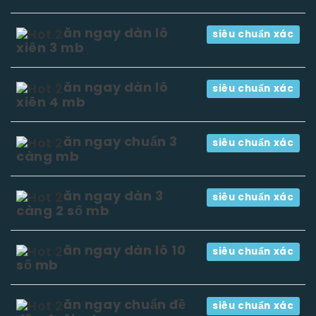
ăn ngay dàn lô
siêu chuẩn xác
xiên 3 mb
ăn ngay dàn lô
siêu chuẩn xác
xiên 4 mb
ăn ngay chuẩn 3
siêu chuẩn xác
càng mb
ăn ngay dàn 3
siêu chuẩn xác
càng 2 số mb
ăn ngay dàn lô 10
siêu chuẩn xác
số mb
ăn ngay chuẩn đề
siêu chuẩn xác