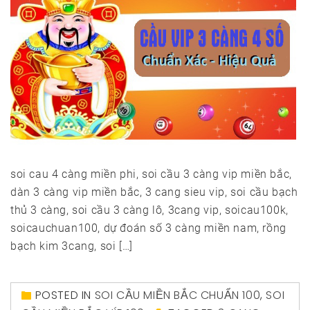
soi cau 4 càng miền phi, soi cầu 3 càng vip miền bắc,
dàn 3 càng vip miền bắc, 3 cang sieu vip, soi cầu bạch
thủ 3 càng, soi cầu 3 càng lô, 3cang vip, soicau100k,
soicauchuan100, dự đoán số 3 càng miền nam, rồng
bạch kim 3cang, soi […]
POSTED IN
SOI CẦU MIỀN BẮC CHUẨN 100
,
SOI