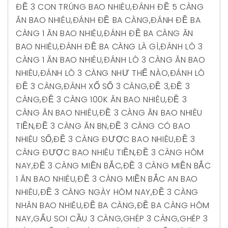
ĐỀ 3 CON TRÚNG BAO NHIÊU
,
ĐÁNH ĐỀ 5 CÀNG
ĂN BAO NHIÊU
,
ĐÁNH ĐỀ BA CÀNG
,
ĐÁNH ĐỀ BA
CÀNG 1 ĂN BAO NHIÊU
,
ĐÁNH ĐỀ BA CÀNG ĂN
BAO NHIÊU
,
ĐÁNH ĐỀ BA CÀNG LÀ GÌ
,
ĐÁNH LÔ 3
CÀNG 1 ĂN BAO NHIÊU
,
ĐÁNH LÔ 3 CÀNG ĂN BAO
NHIÊU
,
ĐÁNH LÔ 3 CÀNG NHƯ THẾ NÀO
,
ĐÁNH LÔ
ĐỀ 3 CÀNG
,
ĐÁNH XỔ SỐ 3 CÀNG
,
ĐỀ 3
,
ĐỀ 3
CÀNG
,
ĐỀ 3 CÀNG 100K ĂN BAO NHIÊU
,
ĐỀ 3
CÀNG ĂN BAO NHIÊU
,
ĐỀ 3 CÀNG ĂN BAO NHIÊU
TIỀN
,
ĐỀ 3 CÀNG ĂN BN
,
ĐỀ 3 CÀNG CÓ BAO
NHIÊU SỐ
,
ĐỀ 3 CÀNG ĐƯỢC BAO NHIÊU
,
ĐỀ 3
CÀNG ĐƯỢC BAO NHIÊU TIỀN
,
ĐỀ 3 CÀNG HÔM
NAY
,
ĐỀ 3 CÀNG MIỀN BẮC
,
ĐỀ 3 CÀNG MIỀN BẮC
1 ĂN BAO NHIÊU
,
ĐỀ 3 CÀNG MIỀN BẮC AN BAO
NHIÊU
,
ĐỀ 3 CÀNG NGÀY HÔM NAY
,
ĐỀ 3 CÀNG
NHÂN BAO NHIÊU
,
ĐỀ BA CÀNG
,
ĐỀ BA CÀNG HÔM
NAY
,
GẤU SOI CẦU 3 CÀNG
,
GHÉP 3 CÀNG
,
GHÉP 3