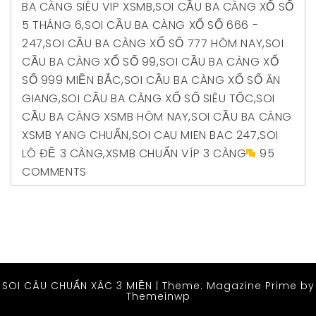
BA CÀNG SIÊU VIP XSMB
,
SOI CẦU BA CÀNG XỔ SỐ
5 THÁNG 6
,
SOI CẦU BA CÀNG XỔ SỐ 666 -
247
,
SOI CẦU BA CÀNG XỔ SỐ 777 HÔM NAY
,
SOI
CẦU BA CÀNG XỔ SỐ 99
,
SOI CẦU BA CÀNG XỔ
SỐ 999 MIỀN BẮC
,
SOI CẦU BA CÀNG XỔ SỐ ĂN
GIANG
,
SOI CẦU BA CÀNG XỔ SỐ SIÊU TỐC
,
SOI
CẦU BA CÀNG XSMB HÔM NAY
,
SOI CẦU BA CÀNG
XSMB YANG CHUẨN
,
SOI CAU MIEN BAC 247
,
SOI
LÔ ĐỀ 3 CÀNG
,
XSMB CHUẨN VÍP 3 CÀNG
95
COMMENTS
SOI CÂU CHUẨN XÁC 3 MIỀN
|
Theme: Magazine Prime by
Themeinwp