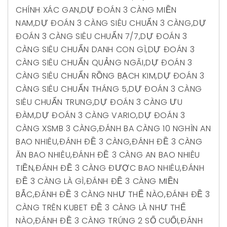
CHÍNH XÁC GAN
,
DỰ ĐOÁN 3 CÀNG MIỀN
NAM
,
DỰ ĐOÁN 3 CÀNG SIÊU CHUẨN 3 CÀNG
,
DỰ
ĐOÁN 3 CÀNG SIÊU CHUẨN 7/7
,
DỰ ĐOÁN 3
CÀNG SIÊU CHUẨN DANH CON GÌ
,
DỰ ĐOÁN 3
CÀNG SIÊU CHUẨN QUẢNG NGÃI
,
DỰ ĐOÁN 3
CÀNG SIÊU CHUẨN RỒNG BẠCH KIM
,
DỰ ĐOÁN 3
CÀNG SIÊU CHUẨN THÁNG 5
,
DỰ ĐOÁN 3 CÀNG
SIÊU CHUẨN TRUNG
,
DỰ ĐOÁN 3 CÀNG ƯU
ĐÀM
,
DỰ ĐOÁN 3 CÀNG VARIO
,
DỰ ĐOÁN 3
CÀNG XSMB 3 CÀNG
,
ĐÁNH BA CÀNG 10 NGHÌN AN
BAO NHIÊU
,
ĐÁNH ĐỀ 3 CÀNG
,
ĐÁNH ĐỀ 3 CÀNG
ĂN BAO NHIÊU
,
ĐÁNH ĐỀ 3 CÀNG AN BAO NHIÊU
TIỀN
,
ĐÁNH ĐỀ 3 CÀNG ĐƯỢC BAO NHIÊU
,
ĐÁNH
ĐỀ 3 CÀNG LÀ GÌ
,
ĐÁNH ĐỀ 3 CÀNG MIỀN
BẮC
,
ĐÁNH ĐỀ 3 CÀNG NHƯ THẾ NÀO
,
ĐÁNH ĐỀ 3
CÀNG TRÊN KUBET ĐỀ 3 CÀNG LÀ NHƯ THẾ
NÀO
,
ĐÁNH ĐỀ 3 CÀNG TRÚNG 2 SỐ CUỐI
,
ĐÁNH