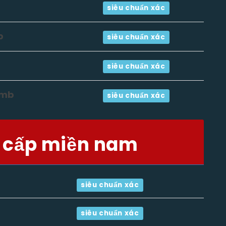
siêu chuẩn xác
b
siêu chuẩn xác
siêu chuẩn xác
 mb
siêu chuẩn xác
o cấp miền nam
siêu chuẩn xác
siêu chuẩn xác