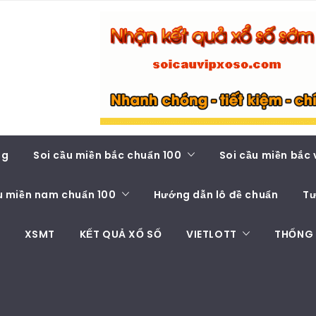
ng
Soi cầu miền bắc chuẩn 100
Soi cầu miền bắc 
u miền nam chuẩn 100
Hướng dẫn lô đề chuẩn
Tư
N
XSMT
KẾT QUẢ XỔ SỐ
VIETLOTT
THỐNG 