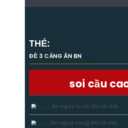
THẺ:
ĐỀ 3 CÀNG ĂN BN
soi cầu ca
ăn ngay bạch thủ lô mb
ăn ngay song thủ lô mb