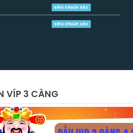
siêu chuẩn xác
siêu chuẩn xác
 VÍP 3 CÀNG