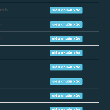
y mb
siêu chuẩn xác
b
siêu chuẩn xác
b
siêu chuẩn xác
siêu chuẩn xác
siêu chuẩn xác
siêu chuẩn xác
siêu chuẩn xác
siêu chuẩn xác