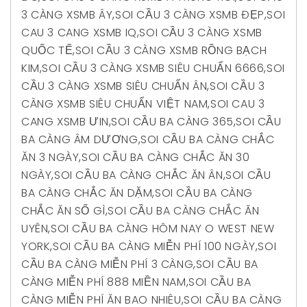
3 CÀNG XSMB ÂY
,
SOI CẦU 3 CÀNG XSMB ĐẸP
,
SOI
CAU 3 CANG XSMB IQ
,
SOI CẦU 3 CÀNG XSMB
QUỐC TẾ
,
SOI CẦU 3 CÀNG XSMB RỒNG BẠCH
KIM
,
SOI CẦU 3 CÀNG XSMB SIÊU CHUẨN 6666
,
SOI
CẦU 3 CÀNG XSMB SIÊU CHUẨN ÂN
,
SOI CẦU 3
CÀNG XSMB SIÊU CHUẨN VIỆT NAM
,
SOI CAU 3
CANG XSMB ƯIN
,
SOI CẦU BA CÀNG 365
,
SOI CẦU
BA CÀNG ÂM DƯƠNG
,
SOI CẦU BA CÀNG CHẮC
ĂN 3 NGÀY
,
SOI CẦU BA CÀNG CHẮC ĂN 30
NGÀY
,
SOI CẦU BA CÀNG CHẮC ĂN ÂN
,
SOI CẦU
BA CÀNG CHẮC ĂN DẶM
,
SOI CẦU BA CÀNG
CHẮC ĂN SỐ GÌ
,
SOI CẦU BA CÀNG CHẮC ĂN
UYÊN
,
SOI CẦU BA CÀNG HÔM NAY O WEST NEW
YORK
,
SOI CẦU BA CÀNG MIỄN PHÍ 100 NGÀY
,
SOI
CẦU BA CÀNG MIỄN PHÍ 3 CÀNG
,
SOI CẦU BA
CÀNG MIỄN PHÍ 888 MIỀN NAM
,
SOI CẦU BA
CÀNG MIỄN PHÍ ĂN BAO NHIÊU
,
SOI CẦU BA CÀNG