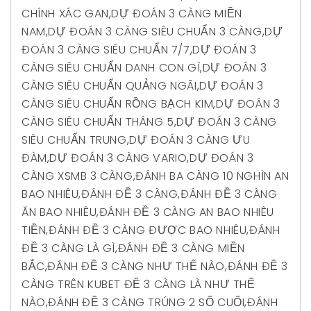
CHÍNH XÁC GAN
,
DỰ ĐOÁN 3 CÀNG MIỀN
NAM
,
DỰ ĐOÁN 3 CÀNG SIÊU CHUẨN 3 CÀNG
,
DỰ
ĐOÁN 3 CÀNG SIÊU CHUẨN 7/7
,
DỰ ĐOÁN 3
CÀNG SIÊU CHUẨN DANH CON GÌ
,
DỰ ĐOÁN 3
CÀNG SIÊU CHUẨN QUẢNG NGÃI
,
DỰ ĐOÁN 3
CÀNG SIÊU CHUẨN RỒNG BẠCH KIM
,
DỰ ĐOÁN 3
CÀNG SIÊU CHUẨN THÁNG 5
,
DỰ ĐOÁN 3 CÀNG
SIÊU CHUẨN TRUNG
,
DỰ ĐOÁN 3 CÀNG ƯU
ĐÀM
,
DỰ ĐOÁN 3 CÀNG VARIO
,
DỰ ĐOÁN 3
CÀNG XSMB 3 CÀNG
,
ĐÁNH BA CÀNG 10 NGHÌN AN
BAO NHIÊU
,
ĐÁNH ĐỀ 3 CÀNG
,
ĐÁNH ĐỀ 3 CÀNG
ĂN BAO NHIÊU
,
ĐÁNH ĐỀ 3 CÀNG AN BAO NHIÊU
TIỀN
,
ĐÁNH ĐỀ 3 CÀNG ĐƯỢC BAO NHIÊU
,
ĐÁNH
ĐỀ 3 CÀNG LÀ GÌ
,
ĐÁNH ĐỀ 3 CÀNG MIỀN
BẮC
,
ĐÁNH ĐỀ 3 CÀNG NHƯ THẾ NÀO
,
ĐÁNH ĐỀ 3
CÀNG TRÊN KUBET ĐỀ 3 CÀNG LÀ NHƯ THẾ
NÀO
,
ĐÁNH ĐỀ 3 CÀNG TRÚNG 2 SỐ CUỐI
,
ĐÁNH