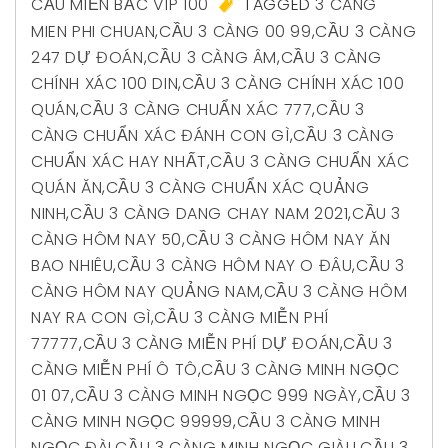
CẦU MIỀN BẮC VÍP 100
TAGGED
3 CANG
MIEN PHI CHUAN
,
CẦU 3 CÀNG 00 99
,
CẦU 3 CÀNG
247 DỰ ĐOÁN
,
CẦU 3 CÀNG ÂM
,
CẦU 3 CÀNG
CHÍNH XÁC 100 DIN
,
CẦU 3 CÀNG CHÍNH XÁC 100
QUÁN
,
CẦU 3 CÀNG CHUẨN XÁC 777
,
CẦU 3
CÀNG CHUẨN XÁC ĐÁNH CON GÌ
,
CẦU 3 CÀNG
CHUẨN XÁC HAY NHẤT
,
CẦU 3 CÀNG CHUẨN XÁC
QUÁN ĂN
,
CẦU 3 CÀNG CHUẨN XÁC QUẢNG
NINH
,
CẦU 3 CÀNG DANG CHAY NAM 2021
,
CẦU 3
CÀNG HÔM NAY 50
,
CẦU 3 CÀNG HÔM NAY ĂN
BAO NHIÊU
,
CẦU 3 CÀNG HÔM NAY O ĐÂU
,
CẦU 3
CÀNG HÔM NAY QUẢNG NAM
,
CẦU 3 CÀNG HÔM
NAY RA CON GÌ
,
CẦU 3 CÀNG MIỄN PHÍ
77777
,
CẦU 3 CÀNG MIỄN PHÍ DỰ ĐOÁN
,
CẦU 3
CÀNG MIỄN PHÍ Ô TÔ
,
CẦU 3 CÀNG MINH NGỌC
01 07
,
CẦU 3 CÀNG MINH NGỌC 999 NGÀY
,
CẦU 3
CÀNG MINH NGỌC 99999
,
CẦU 3 CÀNG MINH
NGỌC ĐÀI
,
CẦU 3 CÀNG MINH NGỌC GIÀU
,
CẦU 3