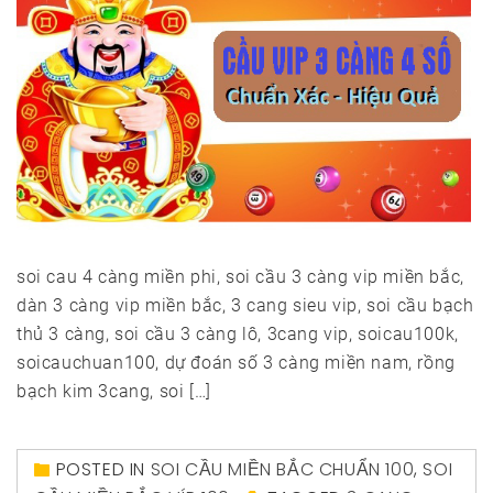
soi cau 4 càng miền phi, soi cầu 3 càng vip miền bắc,
dàn 3 càng vip miền bắc, 3 cang sieu vip, soi cầu bạch
thủ 3 càng, soi cầu 3 càng lô, 3cang vip, soicau100k,
soicauchuan100, dự đoán số 3 càng miền nam, rồng
bạch kim 3cang, soi […]
POSTED IN
SOI CẦU MIỀN BẮC CHUẨN 100
,
SOI