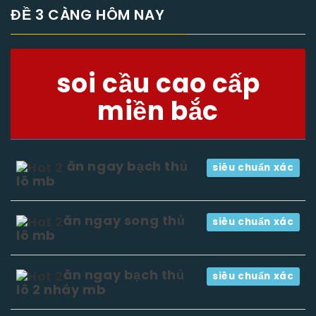
ĐỀ 3 CÀNG HÔM NAY
soi cầu cao cấp
miền bắc
ăn ngay bạch thủ
siêu chuẩn xác
lô mb
ăn ngay song thủ
siêu chuẩn xác
lô mb
ăn ngay bạch thủ
siêu chuẩn xác
lô 2 nháy mb